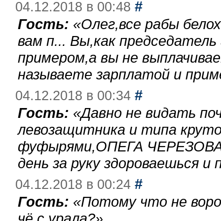
#
04.12.2018 в 00:48
Гость:
«
Олег,все рабы бело
вам п... Вы,как председател
примером,а вы не выплачива
называете зарплатой и при
#
04.12.2018 в 00:34
Гость:
«
Давно не видать по
левозащитника и типа круто
фуфырями,ОПЕГА ЧЕРЕЗОВА-
день за руку здороваешься и п
#
04.12.2018 в 00:24
Гость:
«
Потому что не воро
чё с урала?
»