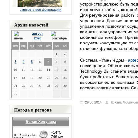
устройство должно быть по
используют кабель, который
смотреть все фотографии
Для регулирования работы 
управления. Данные панели
Архив новостей
управления позволяет осущ
комнаты, для управления мо
август
мобильный телефон. При вы
2026
получить консультацию от с
пон
втр
срд
чет
пят
суб
вск
отличиях функционала обор
1
2
Система «Умный дом»
apte
3
4
5
6
7
8
9
восхищения. Обратившись з
10
11
12
13
14
15
16
Technology Вы станете вла
будет работать в Вашем дом
17
18
19
20
21
22
23
высокое качество монтажа. 
24
25
26
27
28
29
30
воспользоваться жители Сан
31
29.05.2014
Ксюша Любимов
Погода в регионе
Белая Холуница