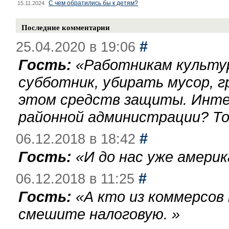
С чем обратились бы к детям?
15.11.2024
Последние комментарии
#
25.04.2020 в 19:06
Гость:
«
Работникам культу
субботник, убирать мусор, г
этом средств защиты. Инте
районной администрации? То
#
06.12.2018 в 18:42
Гость:
«
И до нас уже америк
#
06.12.2018 в 11:25
Гость:
«
А кто из коммерсов
смешите налоговую.
»