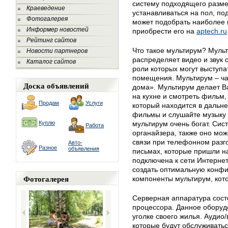
систему подходящего разм
Краеведение
устанавливаться на пол, по
Фотогалерея
может подобрать наиболее 
Информер новостей
приобрести его на
aptech.ru
Рейтинг сайтов
Что такое мультирум? Мульт
Новости партнеров
распределяет видео и звук о
Каталог сайтов
роли которых могут выступа
помещения. Мультирум – ча
Доска объявлений
дома». Мультирум делает В
на кухне и смотреть фильм
Продам
Услуги
который находится в дальн
фильмы и слушайте музыку 
Куплю
мультирум очень богат. Сис
Работа
органайзера, также оно мож
связи при телефонном разг
Авто-
Разное
объявления
письмах, которые пришли на
подключена к сети Интернет
создать оптимальную конфи
Фотогалерея
компоненты мультирум, кото
Серверная аппаратура состо
процессора. Данное оборуд
уголке своего жилья. Аудио
которые будут обслуживать