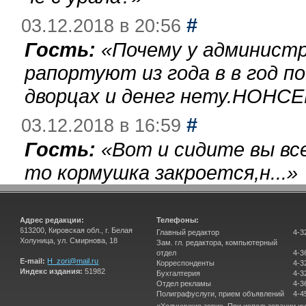
#
03.12.2018 в 20:56
Гость:
«
Почему у администр
рапортуют из года в в год п
дворцах и денег нету.НОНСЕ
#
03.12.2018 в 16:59
Гость:
«
Вот и сидите вы вс
то кормушка закроется,н...
»
Адрес редакции:
Телефоны:
613200, Кировская обл., г. Белая
Главный редактор
4-3
Холуница, ул. Смирнова, 18
Зам. гл. редактора, компьютерный
отдел
4-3
E-mail:
H_zori@mail.ru
Корреспонденты
4-3
Индекс издания:
51982
Бухгалтерия
4-3
Отдел рекламы
4-3
Полиграфуслуги, прием объявлений
4-4