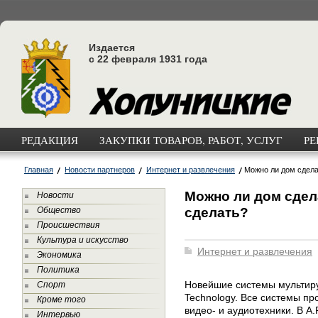
Издается
с 22 февраля 1931 года
РЕДАКЦИЯ
ЗАКУПКИ ТОВАРОВ, РАБОТ, УСЛУГ
РЕ
Главная
Новости партнеров
Интернет и развлечения
Можно ли дом сдела
Можно ли дом сдел
Новости
сделать?
Общество
Происшествия
Культура и искусство
Интернет и развлечения
Экономика
Политика
Новейшие системы мультиру
Спорт
Technology. Все системы п
Кроме того
видео- и аудиотехники. В A.
Интервью