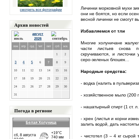
Личинки морковной мухи зим
смотреть все фотографии
они не боятся, но если осе
весной личинки не смогут вы
Архив новостей
Избавляемся от тли
август
2026
Многие холуничане жалуют
пон
втр
срд
чет
пят
суб
вск
части листьев снова п
скручиваются, и листочки 
1
2
серо-зеленых блошек…
3
4
5
6
7
8
9
10
11
12
13
14
15
16
Народные средства:
17
18
19
20
21
22
23
- водка (налить в пульвериз
24
25
26
27
28
29
30
- хозяйственное мыло (200 г
31
- нашатырный спирт (1 ст. л.
Погода в регионе
- хрен (листья и корни изм
Белая Холуница
залить водой, дать настоятьс
- чистотел (3 – 4 кг сырой