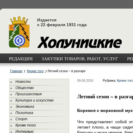
Издается
с 22 февраля 1931 года
РЕДАКЦИЯ
ЗАКУПКИ ТОВАРОВ, РАБОТ, УСЛУГ
РЕ
Главная
Кроме того
Летний сезон – в разгаре
09.06.2016
Рубрика:
Кроме тог
Новости
Общество
Происшествия
Летний сезон – в разга
Культура и искусство
Экономика
Боремся с морковной му
Политика
Спорт
Что представляет собой э
Кроме того
летает плохо, а чаще сиди
Интервью
Брюшко у мухи черное, блес