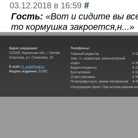
#
03.12.2018 в 16:59
Гость:
«
Вот и сидите вы вс
то кормушка закроется,н...
»
Адрес редакции:
Телефоны:
613200, Кировская обл., г. Белая
Главный редактор
4-3
Холуница, ул. Смирнова, 18
Зам. гл. редактора, компьютерный
отдел
4-3
E-mail:
H_zori@mail.ru
Корреспонденты
4-3
Индекс издания:
51982
Бухгалтерия
4-3
Отдел рекламы
4-3
Полиграфуслуги, прием объявлений
4-4
«Холуницкие зори». При использовании и