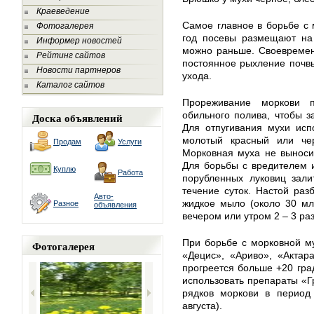
Краеведение
Самое главное в борьбе с 
Фотогалерея
год посевы размещают на 
Информер новостей
можно раньше. Своевремен
Рейтинг сайтов
постоянное рыхление почв
Новости партнеров
ухода.
Каталог сайтов
Прореживание моркови 
обильного полива, чтобы з
Доска объявлений
Для отпугивания мухи исп
молотый красный или че
Продам
Услуги
Морковная муха не выносит
Для борьбы с вредителем и
Куплю
Работа
порубленных луковиц зали
течение суток. Настой раз
Авто-
жидкое мыло (около 30 мл
Разное
объявления
вечером или утром 2 – 3 ра
При борьбе с морковной м
Фотогалерея
«Децис», «Ариво», «Актара
прогреется больше +20 гра
использовать препараты «Гр
рядков моркови в период
августа).