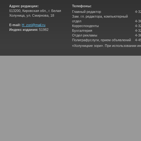
Адрес редакции:
Телефоны:
613200, Кировская обл., г. Белая
Главный редактор
4-3
Холуница, ул. Смирнова, 18
Зам. гл. редактора, компьютерный
отдел
4-3
E-mail:
H_zori@mail.ru
Корреспонденты
4-3
Индекс издания:
51982
Бухгалтерия
4-3
Отдел рекламы
4-3
Полиграфуслуги, прием объявлений
4-4
«Холуницкие зори». При использовании и