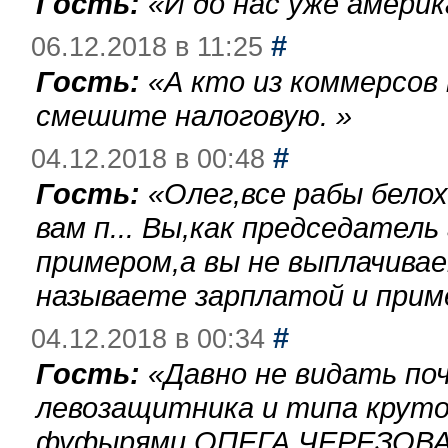
Гость:
«
И до нас уже америк
#
06.12.2018 в 11:25
Гость:
«
А кто из коммерсов
смешите налоговую.
»
#
04.12.2018 в 00:48
Гость:
«
Олег,все рабы бело
вам п... Вы,как председател
примером,а вы не выплачива
называете зарплатой и при
#
04.12.2018 в 00:34
Гость:
«
Давно не видать по
левозащитника и типа круто
фуфырями,ОПЕГА ЧЕРЕЗОВА-