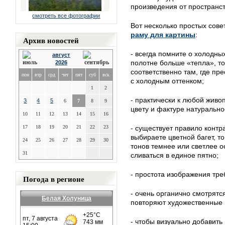
произведения от пространс
смотреть все фотографии
Вот несколько простых сове
раму для картины
:
Архив новостей
- всегда помните о холодных
август
полотне больше «тепла», то
2026
соответственно там, где пр
пон
втр
срд
чет
пят
суб
вск
с холодным оттенком;
1
2
- практически к любой живо
3
4
5
6
7
8
9
цвету и фактуре натурально
10
11
12
13
14
15
16
17
18
19
20
21
22
23
- существует правило контр
выбираете цветной багет, то
24
25
26
27
28
29
30
тонов темнее или светлее о
31
сливаться в единое пятно;
- простота изображения тр
Погода в регионе
- очень органично смотрятс
Белая Холуница
повторяют художественные 
- чтобы визуально добавит