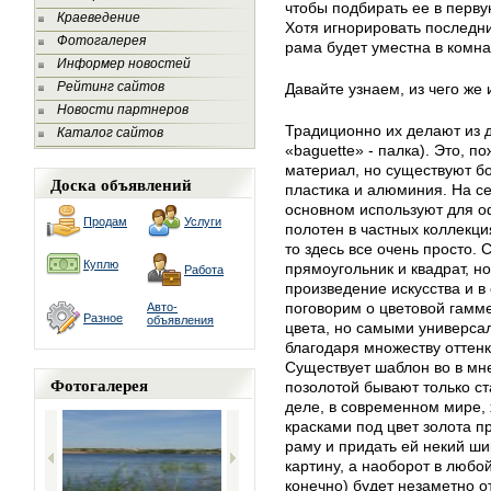
чтобы подбирать ее в первую
Краеведение
Хотя игнорировать последни
Фотогалерея
рама будет уместна в комнат
Информер новостей
Рейтинг сайтов
Давайте узнаем, из чего же
Новости партнеров
Традиционно их делают из д
Каталог сайтов
«baguette» - палка). Это, 
материал, но существуют б
Доска объявлений
пластика и алюминия. На с
основном используют для 
Продам
Услуги
полотен в частных коллекци
то здесь все очень просто
Куплю
прямоугольник и квадрат, н
Работа
произведение искусства и в
поговорим о цветовой гамме
Авто-
Разное
объявления
цвета, но самыми универса
благодаря множеству оттенк
Существует шаблон во в мне
Фотогалерея
позолотой бывают только с
деле, в современном мире, 
красками под цвет золота п
раму и придать ей некий шик
картину, а наоборот в любо
конечно) будет незаметно о