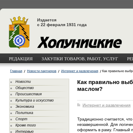
Издается
с 22 февраля 1931 года
РЕДАКЦИЯ
ЗАКУПКИ ТОВАРОВ, РАБОТ, УСЛУГ
РЕ
Главная
Новости партнеров
Интернет и развлечения
Как правильно выбр
Как правильно выб
Новости
маслом?
Общество
Происшествия
Культура и искусство
Интернет и развлечения
Экономика
Политика
Традиционно считается, чт
Спорт
незавершенной. Для логиче
Кроме того
оформить в раму. Главный 
Интервью