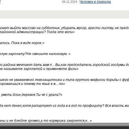
?
Человек и природа
08.11.2024
ают выйти массово на субботник, убирать мусор, грести листву, не пред
 районной администрации? Тогда это вопи
»
лись. Пока в виде норок.
»
белую зарплату?Не смешите налоговую.
»
го района мечтают дать вам п... Вы,как председатель городской госдумы 
ые называете зарплатой и применяете физи
»
нашего не уважаемого левозащитника и типа крутого мафиози борьбы с 
ороваешься и почему то язык в ж... по
»
уметь блин,деревня.Ты чё с урала?
»
а нет денег,хотя рапортуют из года в в год по профициту? Вся власть жи
ны и не блейте громко,а то кормушка закроется,н...
»