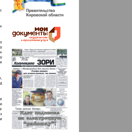
 с
он
но
у
н
у
е
,
ед
ые
и
е
ых
и