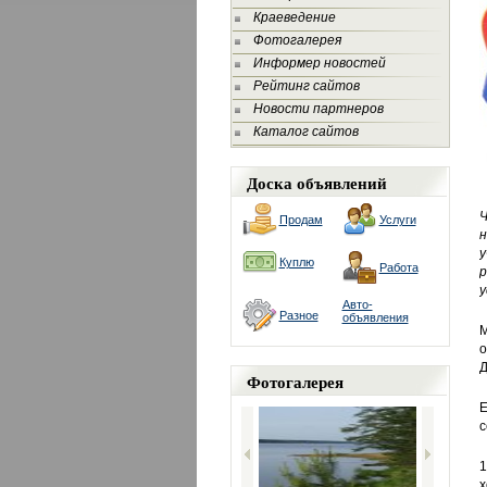
Краеведение
Фотогалерея
Информер новостей
Рейтинг сайтов
Новости партнеров
Каталог сайтов
Доска объявлений
Ч
Продам
Услуги
н
у
Куплю
Работа
р
у
Авто-
Разное
объявления
М
о
Д
Фотогалерея
Е
с
1
х