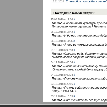
С чем обратились бы к детям
15.11.2024
Последние комментарии
#
25.04.2020 в 19:06
Гость:
«
Работникам культуры предлаг
Интересно, чья инициатива? Неужели
#
06.12.2018 в 18:42
Гость:
«
И до нас уже американцы добра
#
06.12.2018 в 11:25
Гость:
«
А кто из коммерсов платит 
#
04.12.2018 в 00:48
Гость:
«
Олег,все рабы белохолуницко
выплачиваете вовремя копейки,котор
#
04.12.2018 в 00:34
Гость:
«
Давно не видать почему то 
.Олег,ты с ними каждый день за руку зд
#
04.12.2018 в 00:24
Гость:
«
Потому что не воровать надо 
#
03.12.2018 в 20:56
Гость:
«
Почему у администрации всегд
нету.НОНСЕНС.
»
#
03.12.2018 в 16:59
Гость:
«
Вот и сидите вы все тут бара