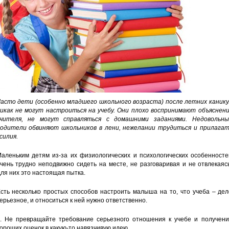
асто дети (особенно младшего школьного возраста) после летних канику
икак не могут настроиться на учебу. Они плохо воспринимают объяснени
чителя, не могут справляться с домашними заданиями. Недовольны
одители обвиняют школьников в лени, нежелании трудиться и прилагат
силия.
аленьким детям из-за их физиологических и психологических особенносте
чень трудно неподвижно сидеть на месте, не разговаривая и не отвлекаяс
ля них это настоящая пытка.
сть несколько простых способов настроить малыша на то, что учеба – де
ерьезное, и относиться к ней нужно ответственно.
. Не превращайте требование серьезного отношения к учебе и получени
ороших оценок в какую-то навязчивую идею.