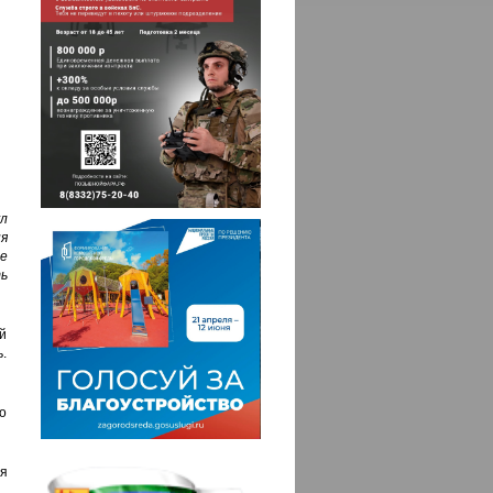
л
я
е
ь
й
ь.
ло
я