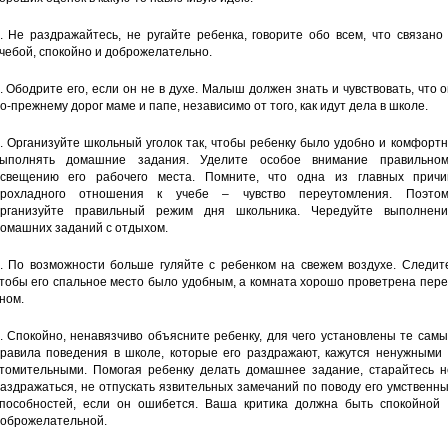
. Не раздражайтесь, не ругайте ребенка, говорите обо всем, что связано
чебой, спокойно и доброжелательно.
. Ободрите его, если он не в духе. Малыш должен знать и чувствовать, что 
о-прежнему дорог маме и папе, независимо от того, как идут дела в школе.
. Организуйте школьный уголок так, чтобы ребенку было удобно и комфорт
ыполнять домашние задания. Уделите особое внимание правильном
свещению его рабочего места. Помните, что одна из главных причи
рохладного отношения к учебе – чувство переутомления. Поэтом
рганизуйте правильный режим дня школьника. Чередуйте выполнени
омашних заданий с отдыхом.
. По возможности больше гуляйте с ребенком на свежем воздухе. Следите
тобы его спальное место было удобным, а комната хорошо проветрена пер
ном.
. Спокойно, ненавязчиво объясните ребенку, для чего установлены те сам
равила поведения в школе, которые его раздражают, кажутся ненужными 
томительными. Помогая ребенку делать домашнее задание, старайтесь н
аздражаться, не отпускать язвительных замечаний по поводу его умственн
пособностей, если он ошибется. Ваша критика должна быть спокойной 
оброжелательной.