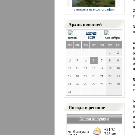
смотреть все фотографии
2
у
Архив новостей
3
п
август
2026
4
пон
втр
срд
чет
пят
суб
вск
в
1
2
о
п
3
4
5
6
7
8
9
о
10
11
12
13
14
15
16
д
17
18
19
20
21
22
23
5
24
25
26
27
28
29
30
ч
с
31
6
Погода в регионе
п
у
р
Белая Холуница
с
д