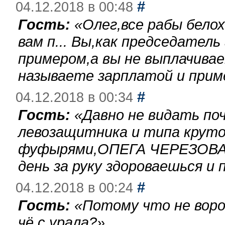
#
04.12.2018 в 00:48
Гость:
«
Олег,все рабы бело
вам п... Вы,как председател
примером,а вы не выплачива
называете зарплатой и при
#
04.12.2018 в 00:34
Гость:
«
Давно не видать по
левозащитника и типа круто
фуфырями,ОПЕГА ЧЕРЕЗОВА-
день за руку здороваешься и п
#
04.12.2018 в 00:24
Гость:
«
Потому что не воро
чё с урала?
»