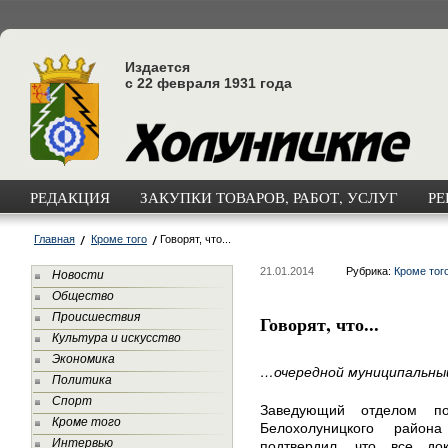
Издается
с 22 февраля 1931 года
РЕДАКЦИЯ
ЗАКУПКИ ТОВАРОВ, РАБОТ, УСЛУГ
РЕ
Главная
Кроме того
Говорят, что...
21.01.2014
Рубрика:
Кроме тог
Новости
Общество
Происшествия
Говорят, что...
Культура и искусство
Экономика
…очередной муниципальный
Политика
Спорт
Заведующий отделом 
Кроме того
Белохолуницкого район
Интервью
подтвердил, что все до