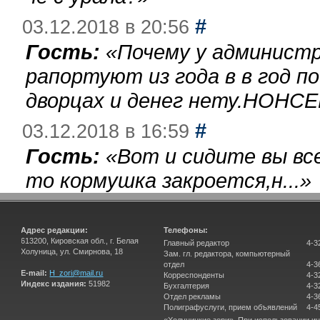
#
03.12.2018 в 20:56
Гость:
«
Почему у администр
рапортуют из года в в год п
дворцах и денег нету.НОНСЕ
#
03.12.2018 в 16:59
Гость:
«
Вот и сидите вы вс
то кормушка закроется,н...
»
Адрес редакции:
Телефоны:
613200, Кировская обл., г. Белая
Главный редактор
4-3
Холуница, ул. Смирнова, 18
Зам. гл. редактора, компьютерный
отдел
4-3
E-mail:
H_zori@mail.ru
Корреспонденты
4-3
Индекс издания:
51982
Бухгалтерия
4-3
Отдел рекламы
4-3
Полиграфуслуги, прием объявлений
4-4