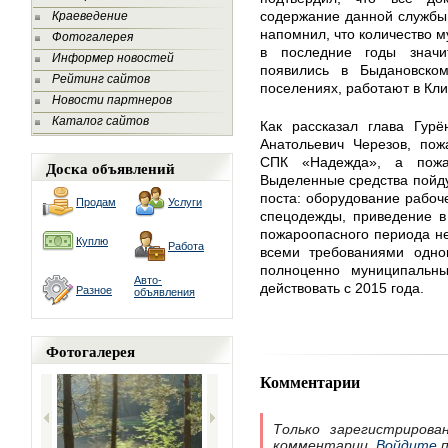
содержание данной службы 
Краеведение
напомнил, что количество 
Фотогалерея
в последние годы значи
Информер новостей
появились в Быдановском
Рейтинг сайтов
поселениях, работают в Кли
Новости партнеров
Каталог сайтов
Как рассказал глава Гурё
Анатольевич Черезов, пож
СПК «Надежда», а пожа
Доска объявлений
Выделенные средства пойду
поста: оборудование рабоче
Продам
Услуги
спецодежды, приведение в
пожароопасного периода не
Куплю
Работа
всеми требованиями одног
полноценно муниципальн
Авто-
действовать с 2015 года.
Разное
объявления
Фотогалерея
Комментарии
Только зарегистрирова
комментарии.
Войдите
п