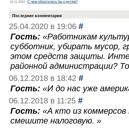
С чем обратились бы к детям?
15.11.2024
Последние комментарии
#
25.04.2020 в 19:06
Гость:
«
Работникам культу
субботник, убирать мусор, г
этом средств защиты. Инте
районной администрации? То
#
06.12.2018 в 18:42
Гость:
«
И до нас уже америк
#
06.12.2018 в 11:25
Гость:
«
А кто из коммерсов
смешите налоговую.
»