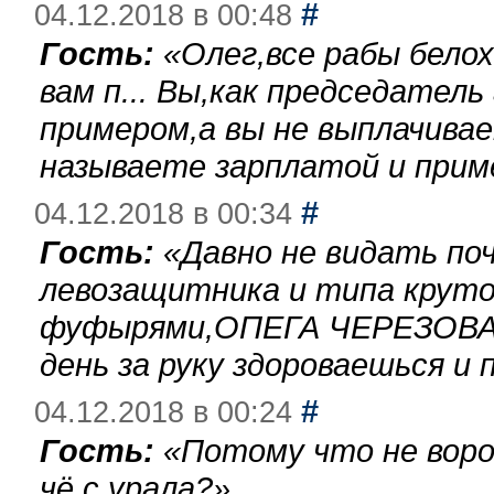
#
04.12.2018 в 00:48
Гость:
«
Олег,все рабы бело
вам п... Вы,как председател
примером,а вы не выплачива
называете зарплатой и при
#
04.12.2018 в 00:34
Гость:
«
Давно не видать по
левозащитника и типа круто
фуфырями,ОПЕГА ЧЕРЕЗОВА-
день за руку здороваешься и п
#
04.12.2018 в 00:24
Гость:
«
Потому что не воро
чё с урала?
»