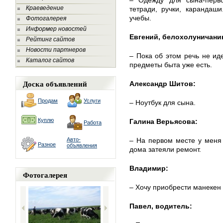
– Одежду для сына-перво
Краеведение
тетради, ручки, карандаш
учебы.
Фотогалерея
Информер новостей
Евгений, белохолуничани
Рейтинг сайтов
Новости партнеров
– Пока об этом речь не ид
Каталог сайтов
предметы быта уже есть.
Доска объявлений
Александр Шитов:
Продам
Услуги
– Ноутбук для сына.
Куплю
Галина Верьясова:
Работа
Авто-
– На первом месте у меня 
Разное
объявления
дома затеяли ремонт.
Владимир:
Фотогалерея
– Хочу приобрести манекен 
Павел, водитель: