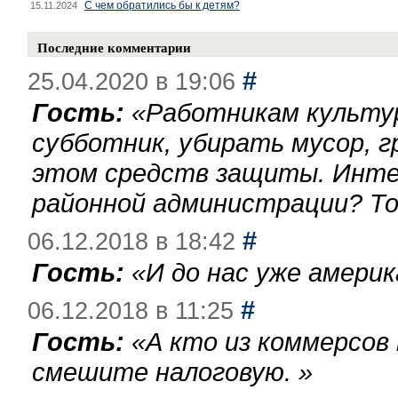
С чем обратились бы к детям?
15.11.2024
Последние комментарии
#
25.04.2020 в 19:06
Гость:
«
Работникам культу
субботник, убирать мусор, г
этом средств защиты. Инте
районной администрации? То
#
06.12.2018 в 18:42
Гость:
«
И до нас уже америк
#
06.12.2018 в 11:25
Гость:
«
А кто из коммерсов
смешите налоговую.
»