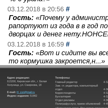
#
03.12.2018 в 20:56
Гость:
«
Почему у администр
рапортуют из года в в год п
дворцах и денег нету.НОНСЕ
#
03.12.2018 в 16:59
Гость:
«
Вот и сидите вы вс
то кормушка закроется,н...
»
Адрес редакции:
Телефоны:
613200, Кировская обл., г. Белая
Главный редактор
4-3
Холуница, ул. Смирнова, 18
Зам. гл. редактора, компьютерный
отдел
4-3
E-mail:
H_zori@mail.ru
Корреспонденты
4-3
Индекс издания:
51982
Бухгалтерия
4-3
Отдел рекламы
4-3
Полиграфуслуги, прием объявлений
4-4