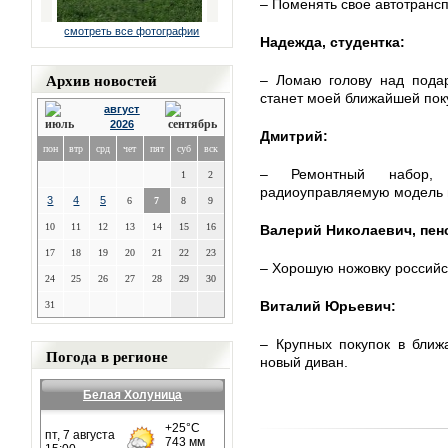
– Поменять свое автотрансп
смотреть все фотографии
Надежда, студентка:
Архив новостей
– Ломаю голову над подар
станет моей ближайшей пок
август
2026
Дмитрий:
пон
втр
срд
чет
пят
суб
вск
– Ремонтный набор,
1
2
радиоуправляемую модель 
3
4
5
6
7
8
9
10
11
12
13
14
15
16
Валерий Николаевич, пен
17
18
19
20
21
22
23
– Хорошую ножовку российск
24
25
26
27
28
29
30
Виталий Юрьевич:
31
– Крупных покупок в ближ
Погода в регионе
новый диван.
Белая Холуница