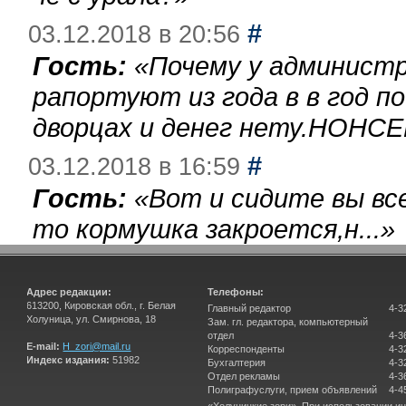
#
03.12.2018 в 20:56
Гость:
«
Почему у администр
рапортуют из года в в год п
дворцах и денег нету.НОНСЕ
#
03.12.2018 в 16:59
Гость:
«
Вот и сидите вы вс
то кормушка закроется,н...
»
Адрес редакции:
Телефоны:
613200, Кировская обл., г. Белая
Главный редактор
4-3
Холуница, ул. Смирнова, 18
Зам. гл. редактора, компьютерный
отдел
4-3
E-mail:
H_zori@mail.ru
Корреспонденты
4-3
Индекс издания:
51982
Бухгалтерия
4-3
Отдел рекламы
4-3
Полиграфуслуги, прием объявлений
4-4