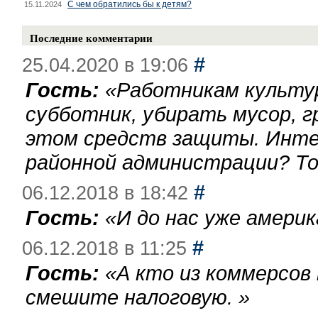
С чем обратились бы к детям?
15.11.2024
Последние комментарии
#
25.04.2020 в 19:06
Гость:
«
Работникам культу
субботник, убирать мусор, г
этом средств защиты. Инте
районной администрации? То
#
06.12.2018 в 18:42
Гость:
«
И до нас уже америк
#
06.12.2018 в 11:25
Гость:
«
А кто из коммерсов
смешите налоговую.
»