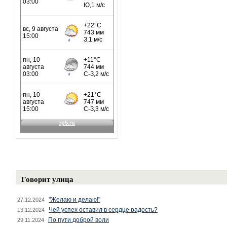
Говорит улица
"Желаю и делаю!"
27.12.2024
Чей успех оставил в сердце радость?
13.12.2024
По пути доброй воли
29.11.2024