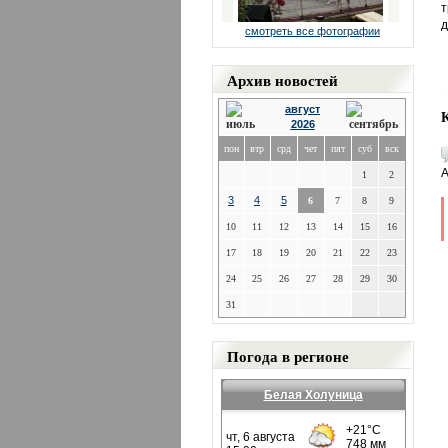
т
д
смотреть все фотографии
Архив новостей
август
2026
пон
втр
срд
чет
пят
суб
вск
А
1
2
3
4
5
6
7
8
9
10
11
12
13
14
15
16
17
18
19
20
21
22
23
24
25
26
27
28
29
30
31
Погода в регионе
Белая Холуница