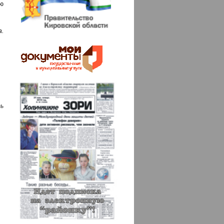
ю
а.
ь