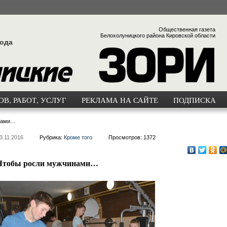
Общественная газета
Белохолуницкого района Кировской области
года
В, РАБОТ, УСЛУГ
РЕКЛАМА НА САЙТЕ
ПОДПИСКА
нами…
3.11.2016
Рубрика:
Кроме того
Просмотров: 1372
Чтобы росли мужчинами…