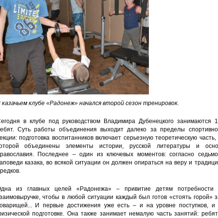
 казачьем клубе «Радонеж» начался второй сезон тренировок.
егодня в клубе под руководством Владимира Дубенецкого занимаются 1
ебят. Суть работы объединения выходит далеко за пределы спортивно
екции: подготовка воспитанников включает серьезную теоретическую часть,
оторой объединены элементы истории, русской литературы и осно
равославия. Последнее – один из ключевых моментов: согласно седьмо
аповеди казака, во всякой ситуации он должен опираться на веру и традиц
редков.
дна из главных целей «Радонежа» – привитие детям потребности 
заимовыручке, чтобы в любой ситуации каждый был готов «стоять горой» 
оварищей... И первые достижения уже есть – и на уровне поступков, и 
изической подготовке. Она также занимает немалую часть занятий: ребят