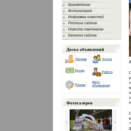
Краеведение
Фотогалерея
Информер новостей
Рейтинг сайтов
Новости партнеров
Каталог сайтов
Доска объявлений
Продам
Услуги
В
Куплю
Работа
С
р
Авто-
с
Разное
объявления
к
п
з
Фотогалерея
п
О
в
т
ф