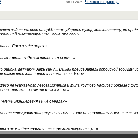
?
Человек и природа
08.11.2024
ают выйти массово на субботник, убирать мусор, грести листву, не пред
 районной администрации? Тогда это вопи
»
лись. Пока в виде норок.
»
белую зарплату?Не смешите налоговую.
»
го района мечтают дать вам п... Вы,как председатель городской госдумы 
ые называете зарплатой и применяете физи
»
нашего не уважаемого левозащитника и типа крутого мафиози борьбы с 
ороваешься и почему то язык в ж... по
»
уметь блин,деревня.Ты чё с урала?
»
а нет денег,хотя рапортуют из года в в год по профициту? Вся власть жи
ны и не блейте громко,а то кормушка закроется,н...
»