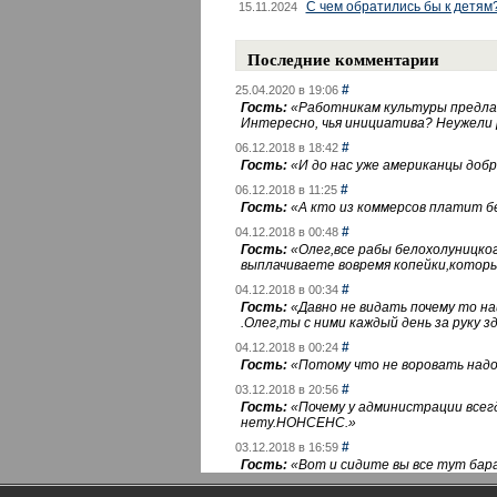
С чем обратились бы к детям
15.11.2024
Последние комментарии
#
25.04.2020 в 19:06
Гость:
«
Работникам культуры предлаг
Интересно, чья инициатива? Неужели
#
06.12.2018 в 18:42
Гость:
«
И до нас уже американцы добра
#
06.12.2018 в 11:25
Гость:
«
А кто из коммерсов платит 
#
04.12.2018 в 00:48
Гость:
«
Олег,все рабы белохолуницко
выплачиваете вовремя копейки,котор
#
04.12.2018 в 00:34
Гость:
«
Давно не видать почему то 
.Олег,ты с ними каждый день за руку зд
#
04.12.2018 в 00:24
Гость:
«
Потому что не воровать надо 
#
03.12.2018 в 20:56
Гость:
«
Почему у администрации всегд
нету.НОНСЕНС.
»
#
03.12.2018 в 16:59
Гость:
«
Вот и сидите вы все тут бара