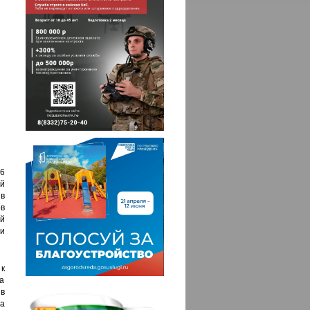
6
й
 в
в
й
ии
к
за
в
а