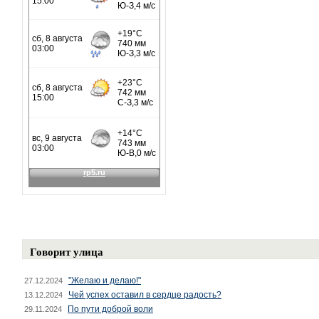
Говорит улица
"Желаю и делаю!"
27.12.2024
Чей успех оставил в сердце радость?
13.12.2024
По пути доброй воли
29.11.2024