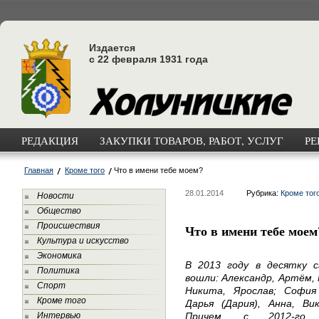
Издается
с 22 февраля 1931 года
РЕДАКЦИЯ
ЗАКУПКИ ТОВАРОВ, РАБОТ, УСЛУГ
РЕ
Главная
Кроме того
Что в имени тебе моем?
28.01.2014
Рубрика:
Кроме тог
Новости
Общество
Происшествия
Что в имени тебе моем
Культура и искусство
Экономика
В 2013 году в десятку 
Политика
вошли: Александр, Артём, 
Спорт
Никита, Ярослав; София 
Кроме того
Дарья (Дария), Анна, Ви
Интервью
Причем, с 2012-го 