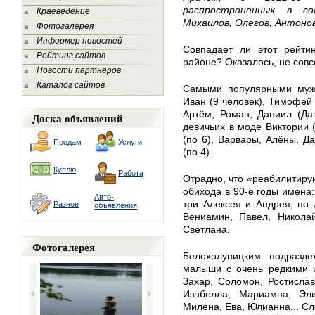
распространенных в со
Краеведение
Михаилов, Олегов, Антонов
Фотогалерея
Информер новостей
Совпадает ли этот рейти
Рейтинг сайтов
районе? Оказалось, не совс
Новости партнеров
Каталог сайтов
Самыми популярными муж
Иван (9 человек), Тимофей (
Артём, Роман, Даниил (Да
Доска объявлений
девичьих в моде Виктории 
(по 6), Варвары, Алёны, Д
Продам
Услуги
(по 4).
Куплю
Работа
Отрадно, что «реабилитиру
обихода в 90-е годы имена:
Авто-
три Алексея и Андрея, по 
Разное
объявления
Вениамин, Павел, Никола
Светлана.
Фотогалерея
Белохолуницким подразде
малыши с очень редкими 
Захар, Соломон, Ростислав
Изабелла, Мариамна, Эли
Милена, Ева, Юлианна... С