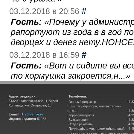
#
03.12.2018 в 20:56
Гость:
«
Почему у администр
рапортуют из года в в год п
дворцах и денег нету.НОНСЕ
#
03.12.2018 в 16:59
Гость:
«
Вот и сидите вы вс
то кормушка закроется,н...
»
Адрес редакции:
Телефоны:
613200, Кировская обл., г. Белая
Главный редактор
4-3
Холуница, ул. Смирнова, 18
Зам. гл. редактора, компьютерный
отдел
4-3
E-mail:
H_zori@mail.ru
Корреспонденты
4-3
Индекс издания:
51982
Бухгалтерия
4-3
Отдел рекламы
4-3
Полиграфуслуги, прием объявлений
4-4