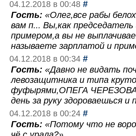
#
04.12.2018 в 00:48
Гость:
«
Олег,все рабы бело
вам п... Вы,как председател
примером,а вы не выплачива
называете зарплатой и при
#
04.12.2018 в 00:34
Гость:
«
Давно не видать по
левозащитника и типа круто
фуфырями,ОПЕГА ЧЕРЕЗОВА-
день за руку здороваешься и п
#
04.12.2018 в 00:24
Гость:
«
Потому что не воро
чё с урала?
»