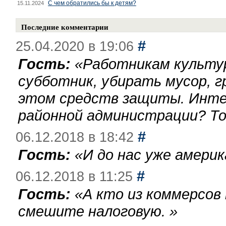
С чем обратились бы к детям?
15.11.2024
Последние комментарии
#
25.04.2020 в 19:06
Гость:
«
Работникам культу
субботник, убирать мусор, г
этом средств защиты. Инте
районной администрации? То
#
06.12.2018 в 18:42
Гость:
«
И до нас уже америк
#
06.12.2018 в 11:25
Гость:
«
А кто из коммерсов
смешите налоговую.
»