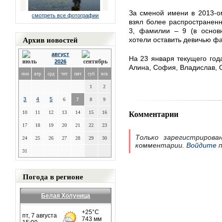
За сменой имени в 2013-ом
смотреть все фотографии
взял более распространенн
3, фамилии – 9 (в основ
Архив новостей
хотели оставить девичью ф
август
На 23 января текущего го
2026
Алина, София, Владислав, О
пон
втр
срд
чет
пят
суб
вск
1
2
3
4
5
6
7
8
9
Комментарии
10
11
12
13
14
15
16
17
18
19
20
21
22
23
Только зарегистрирова
24
25
26
27
28
29
30
комментарии.
Войдите
п
31
Погода в регионе
Белая Холуница