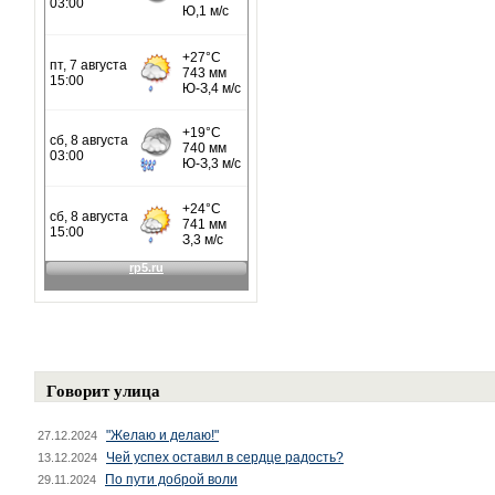
Говорит улица
"Желаю и делаю!"
27.12.2024
Чей успех оставил в сердце радость?
13.12.2024
По пути доброй воли
29.11.2024