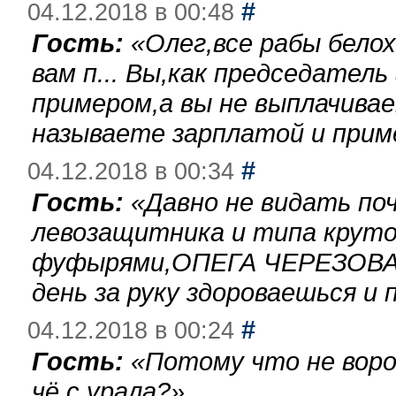
#
04.12.2018 в 00:48
Гость:
«
Олег,все рабы бело
вам п... Вы,как председател
примером,а вы не выплачива
называете зарплатой и при
#
04.12.2018 в 00:34
Гость:
«
Давно не видать по
левозащитника и типа круто
фуфырями,ОПЕГА ЧЕРЕЗОВА-
день за руку здороваешься и п
#
04.12.2018 в 00:24
Гость:
«
Потому что не воро
чё с урала?
»