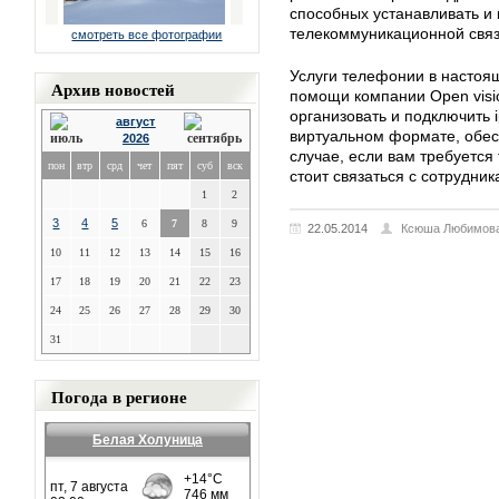
способных устанавливать и
телекоммуникационной связ
смотреть все фотографии
Услуги телефонии в настоящ
Архив новостей
помощи компании Open visi
организовать и подключить
август
виртуальном формате, обес
2026
случае, если вам требуется
пон
втр
срд
чет
пят
суб
вск
стоит связаться с сотрудни
1
2
3
4
5
6
7
8
9
22.05.2014
Ксюша Любимов
10
11
12
13
14
15
16
17
18
19
20
21
22
23
24
25
26
27
28
29
30
31
Погода в регионе
Белая Холуница