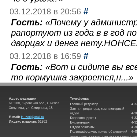
#
03.12.2018 в 20:56
Гость:
«
Почему у администр
рапортуют из года в в год п
дворцах и денег нету.НОНСЕ
#
03.12.2018 в 16:59
Гость:
«
Вот и сидите вы вс
то кормушка закроется,н...
»
Адрес редакции:
Телефоны:
613200, Кировская обл., г. Белая
Главный редактор
4-3
Холуница, ул. Смирнова, 18
Зам. гл. редактора, компьютерный
отдел
4-3
E-mail:
H_zori@mail.ru
Корреспонденты
4-3
Индекс издания:
51982
Бухгалтерия
4-3
Отдел рекламы
4-3
Полиграфуслуги, прием объявлений
4-4