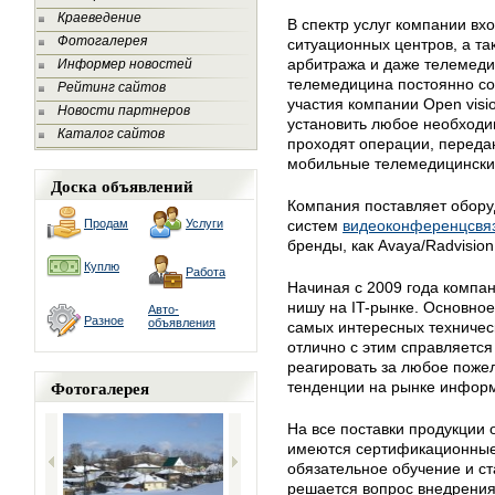
Краеведение
В спектр услуг компании вх
Фотогалерея
ситуационных центров, а та
арбитража и даже телемеди
Информер новостей
телемедицина постоянно сов
Рейтинг сайтов
участия компании Open visi
Новости партнеров
установить любое необходим
Каталог сайтов
проходят операции, перед
мобильные телемедицински
Доска объявлений
Компания поставляет обору
Продам
Услуги
систем
видеоконференцсвя
бренды, как Avaya/Radvision,
Куплю
Работа
Начиная с 2009 года компан
нишу на IT-рынке. Основно
Авто-
Разное
объявления
самых интересных техничес
отлично с этим справляетс
реагировать за любое поже
Фотогалерея
тенденции на рынке инфор
На все поставки продукции 
имеются сертификационные 
обязательное обучение и с
решается вопрос внедрения