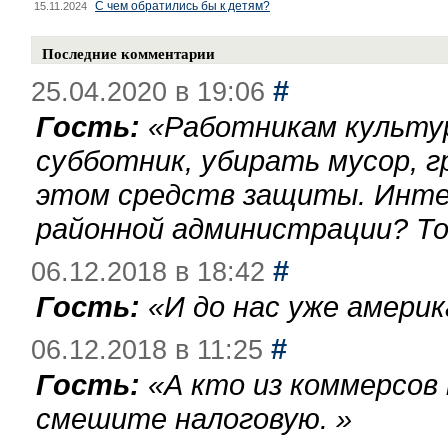
С чем обратились бы к детям?
15.11.2024
Последние комментарии
#
25.04.2020 в 19:06
Гость:
«
Работникам культу
субботник, убирать мусор, г
этом средств защиты. Инте
районной администрации? То
#
06.12.2018 в 18:42
Гость:
«
И до нас уже америк
#
06.12.2018 в 11:25
Гость:
«
А кто из коммерсов
смешите налоговую.
»