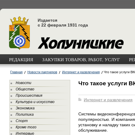
Издается
с 22 февраля 1931 года
РЕДАКЦИЯ
ЗАКУПКИ ТОВАРОВ, РАБОТ, УСЛУГ
РЕ
Главная
Новости партнеров
Интернет и развлечения
Что такое услуги В
Что такое услуги В
Новости
Общество
Происшествия
Интернет и развлечения
Культура и искусство
Экономика
Системы видеоконференцсв
Политика
популярностью. И компания
Спорт
установку и наладку таких 
Кроме того
обслуживание.
Интервью