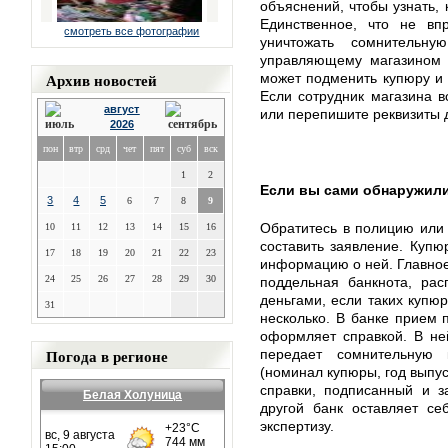
объяснений, чтобы узнать, 
Единственное, что не вп
смотреть все фотографии
уничтожать сомнительн
управляющему магазином 
Архив новостей
может подменить купюру и 
Если сотрудник магазина в
август
или перепишите реквизиты 
2026
пон
втр
срд
чет
пят
суб
вск
1
2
Если вы сами обнаружил
3
4
5
6
7
8
9
Обратитесь в полицию или 
10
11
12
13
14
15
16
составить заявление. Купю
17
18
19
20
21
22
23
информацию о ней. Главное 
24
25
26
27
28
29
30
поддельная банкнота, рас
деньгами, если таких купюр
31
несколько. В банке прием 
оформляет справкой. В не
Погода в регионе
передает сомнительную 
(номинал купюры, год выпуск
справки, подписанный и з
Белая Холуница
другой банк оставляет се
экспертизу.