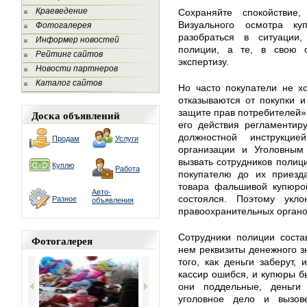
Краеведение
Сохраняйте спокойствие
Визуального осмотра ку
Фотогалерея
разобраться в ситуации,
Информер новостей
полиции, а те, в свою 
Рейтинг сайтов
экспертизу.
Новости партнеров
Каталог сайтов
Но часто покупатели не хо
отказываются от покупки и
защите прав потребителей» 
Доска объявлений
его действия регламентир
должностной инструкци
Продам
Услуги
организации и Уголовным
вызвать сотрудников полиц
Куплю
Работа
покупателю до их приезда
товара фальшивой купюро
Авто-
состоялся. Поэтому укло
Разное
объявления
правоохранительных органов
Сотрудники полиции соста
Фотогалерея
нем реквизиты денежного зн
того, как деньги заберут, 
кассир ошибся, и купюры бы
они поддельные, деньги
уголовное дело и вызов