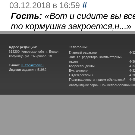
#
03.12.2018 в 16:59
Гость:
«
Вот и сидите вы вс
то кормушка закроется,н...
»
Адрес редакции:
Телефоны:
613200, Кировская обл., г. Белая
Главный редактор
4-3
Холуница, ул. Смирнова, 18
Зам. гл. редактора, компьютерный
отдел
4-3
E-mail:
H_zori@mail.ru
Корреспонденты
4-3
Индекс издания:
51982
Бухгалтерия
4-3
Отдел рекламы
4-3
Полиграфуслуги, прием объявлений
4-4
«Холуницкие зори». При использовании и