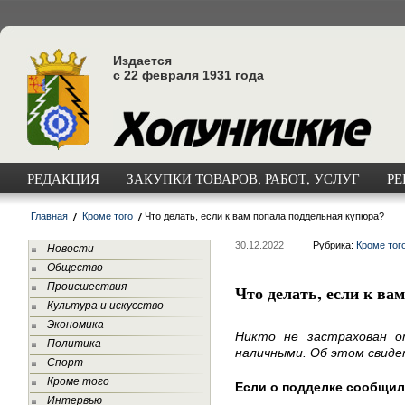
Издается
с 22 февраля 1931 года
РЕДАКЦИЯ
ЗАКУПКИ ТОВАРОВ, РАБОТ, УСЛУГ
РЕ
Главная
Кроме того
Что делать, если к вам попала поддельная купюра?
30.12.2022
Рубрика:
Кроме тог
Новости
Общество
Происшествия
Что делать, если к ва
Культура и искусство
Экономика
Никто не застрахован о
Политика
наличными. Об этом свиде
Спорт
Кроме того
Если о подделке сообщил
Интервью