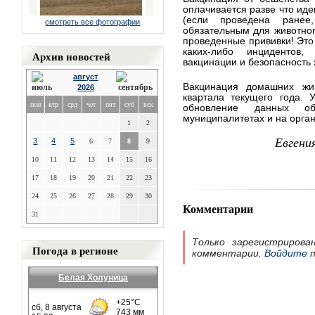
оплачивается разве что иде
(если проведена ранее
смотреть все фотографии
обязательным для животного
проведенные прививки! Это
каких-либо инцидентов,
Архив новостей
вакцинации и безопасность 
август
Вакцинация домашних жи
2026
квартала текущего года.
пон
втр
срд
чет
пят
суб
вск
обновление данных о
муниципалитетах и на орган
1
2
Евгени
3
4
5
6
7
8
9
10
11
12
13
14
15
16
17
18
19
20
21
22
23
24
25
26
27
28
29
30
Комментарии
31
Только зарегистрирова
Погода в регионе
комментарии.
Войдите
п
Белая Холуница