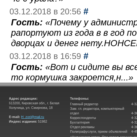
#
03.12.2018 в 20:56
Гость:
«
Почему у администр
рапортуют из года в в год п
дворцах и денег нету.НОНСЕ
#
03.12.2018 в 16:59
Гость:
«
Вот и сидите вы вс
то кормушка закроется,н...
»
Адрес редакции:
Телефоны:
613200, Кировская обл., г. Белая
Главный редактор
4-3
Холуница, ул. Смирнова, 18
Зам. гл. редактора, компьютерный
отдел
4-3
E-mail:
H_zori@mail.ru
Корреспонденты
4-3
Индекс издания:
51982
Бухгалтерия
4-3
Отдел рекламы
4-3
Полиграфуслуги, прием объявлений
4-4