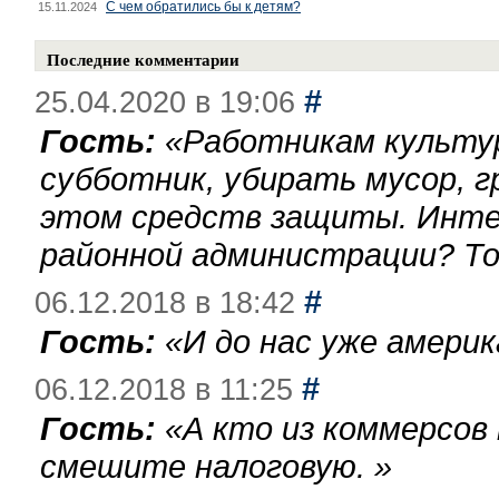
С чем обратились бы к детям?
15.11.2024
Последние комментарии
#
25.04.2020 в 19:06
Гость:
«
Работникам культу
субботник, убирать мусор, г
этом средств защиты. Инте
районной администрации? То
#
06.12.2018 в 18:42
Гость:
«
И до нас уже америк
#
06.12.2018 в 11:25
Гость:
«
А кто из коммерсов
смешите налоговую.
»