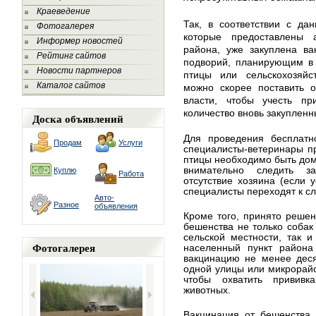
Краеведение
Так, в соответствии с да
Фотогалерея
которые предоставлены 
Информер новостей
района, уже закуплена ва
Рейтинг сайтов
подворий, планирующим в 
Новости партнеров
птицы или сельскохозяйс
Каталог сайтов
можно скорее поставить о
власти, чтобы учесть п
количество вновь закупленн
Доска объявлений
Для проведения бесплатн
Продам
Услуги
специалисты-ветеринары п
птицы необходимо быть дома
внимательно следить з
Куплю
Работа
отсутствие хозяина (если у
специалисты переходят к 
Авто-
Разное
объявления
Кроме того, принято решен
бешенства не только собак 
сельской местности, так 
Фотогалерея
населенный пункт района
вакцинацию не менее деся
одной улицы или микрорайо
чтобы охватить привив
животных.
Вакцинация от бешенства 