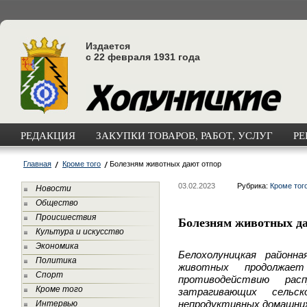
Издается
с 22 февраля 1931 года
РЕДАКЦИЯ
ЗАКУПКИ ТОВАРОВ, РАБОТ, УСЛУГ
РЕ
Главная
Кроме того
Болезням животных дают отпор
03.02.2023
Рубрика:
Кроме тог
Новости
Общество
Происшествия
Болезням животных д
Культура и искусство
Экономика
Белохолуницкая район
Политика
животных продолжает
Спорт
противодействию расп
Кроме того
затрагивающих сельск
непродуктивных домашни
Интервью