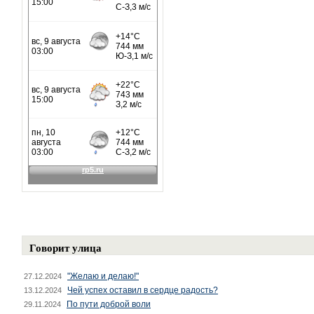
Говорит улица
"Желаю и делаю!"
27.12.2024
Чей успех оставил в сердце радость?
13.12.2024
По пути доброй воли
29.11.2024