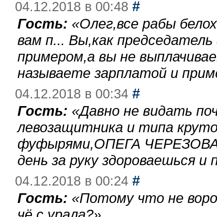
#
04.12.2018 в 00:48
Гость:
«
Олег,все рабы бело
вам п... Вы,как председател
примером,а вы не выплачива
называете зарплатой и при
#
04.12.2018 в 00:34
Гость:
«
Давно не видать по
левозащитника и типа круто
фуфырями,ОПЕГА ЧЕРЕЗОВА-
день за руку здороваешься и п
#
04.12.2018 в 00:24
Гость:
«
Потому что не воро
чё с урала?
»