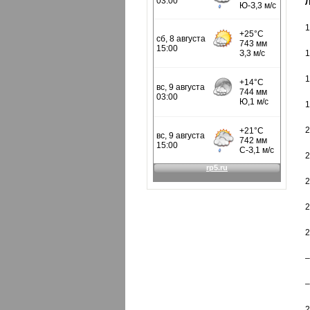
Л
1
1
1
1
2
2
2
2
2
–
–
2