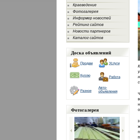
Краеведение
Фотогалерея
Информер новостей
Рейтинг сайтов
Новости партнеров
Каталог сайтов
Доска объявлений
Продам
Услуги
К
у
Куплю
н
Работа
с
Авто-
Разное
объявления
Ч
в
н
Фотогалерея
о
Н
ж
п
п