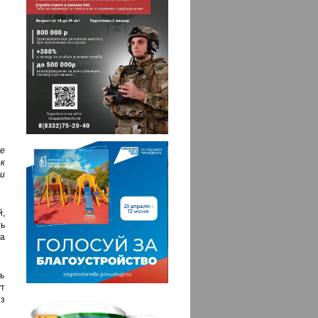
е
к
и
,
ь
а
ь
т
з