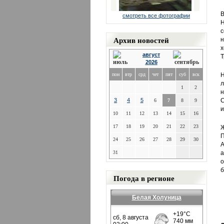
В
смотреть все фотографии
Н
с
Архив новостей
н
х
август
Т
2026
пон
втр
срд
чет
пят
суб
вск
Н
л
1
2
н
3
4
5
С
6
7
8
9
и
10
11
12
13
14
15
16
17
18
19
20
21
22
23
Ж
П
24
25
26
27
28
29
30
А
31
а
о
б
Погода в регионе
Белая Холуница