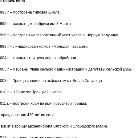
етопись села
993 г. – построена типовая школа.
995 г. – закрыт цех фабрики им. 8 Марта.
996 г. – построен железобетонный мост через р. Чёрную Холуницу.
998 г. – ликвидирован колхоз «Молодая Гвардия».
004 г. – открыто три цеха деревообработки.
005 г. – избраны глава сельской администрации и депутаты сельской Думы.
008 г. – Троица соединена асфальтом с г. Белая Холуница.
010 г. – 120-летие Троицкой школы.
011 г. – построен храм во имя Пресвятой Троицы;
 празднование 420-летия села;
 визит в Троицу архиепископа Вятского и Слободского Марка.
012 г. – проложена оптико-волоконная связь;