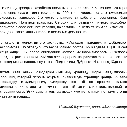
 1986 году троицкое хозяйство насчитывало 200 голов КРС, из них 120 коро
аселение сдало тогда государству 600 тонн молока, за это руководств
ельсовета, занявшее 1-е место в районе за работу с населением, был
аграждено Почётной грамотой. Сегодня для развития личного подсобног
озяйства в селе есть все условия, но земляки не желают этим заниматься –
роице осталось лишь 7 коров и несколько десятков коз.
е стало и коллективного хозяйства «Молодая Гвардия», и Дубровског
еспромхоза. Но отрадно, что безработных, состоящих на учете в ЦЗН, в се
ет (в конце 90-х, после ликвидации колхоза, их насчитывалось 80 человек
егодня с расширением объёмов лесопереработки рабочая сила привлекаетс
з соседних населенных пунктов – Подрезчихи, Дубровки, Иванцева, Юдина.
ители села очень благодарны бывшему краеведу Игорю Владимирович
орошину, который первым открыл неизвестную страницу Троицы. А такж
лександру Владимировичу Смирнову, который по просьбе сельско
дминистрации отлил из чугуна памятный знак, свидетельствующий о
сновании села. Этих замечательных людей уже нет с нами, но память о н
удет жить всегда…
Николай Шуплецов, глава администраци
Троицкого сельского поселени