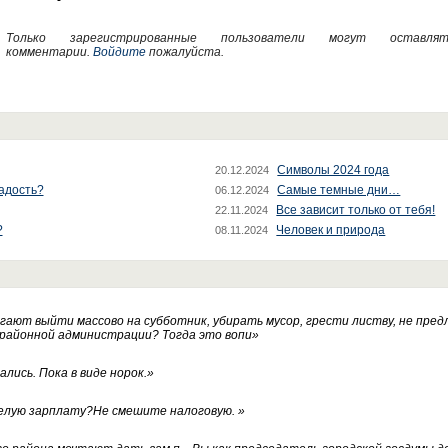
Только зарегистрированные пользователи могут оставлят
комментарии.
Войдите
пожалуйста.
Символы 2024 года
20.12.2024
радость?
Самые темные дни…
06.12.2024
Все зависит только от тебя!
22.11.2024
?
Человек и природа
08.11.2024
ают выйти массово на субботник, убирать мусор, грести листву, не пред
 районной администрации? Тогда это вопи
»
лись. Пока в виде норок.
»
белую зарплату?Не смешите налоговую.
»