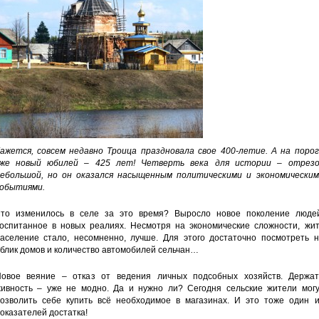
ажется, совсем недавно Троица праздновала свое 400-летие. А на порог
же новый юбилей – 425 лет! Четверть века для истории – отрезо
ебольшой, но он оказался насыщенным политическими и экономическим
обытиями.
то изменилось в селе за это время? Выросло новое поколение людей
оспитанное в новых реалиях. Несмотря на экономические сложности, жит
аселение стало, несомненно, лучше. Для этого достаточно посмотреть н
блик домов и количество автомобилей сельчан…
овое веяние – отказ от ведения личных подсобных хозяйств. Держат
ивность – уже не модно. Да и нужно ли? Сегодня сельские жители могу
озволить себе купить всё необходимое в магазинах. И это тоже один и
оказателей достатка!