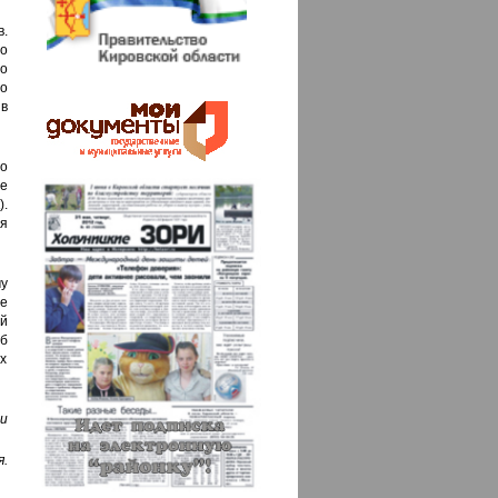
в.
о
о
о
 в
о
ле
).
я
у
е
й
б
их
и
я.