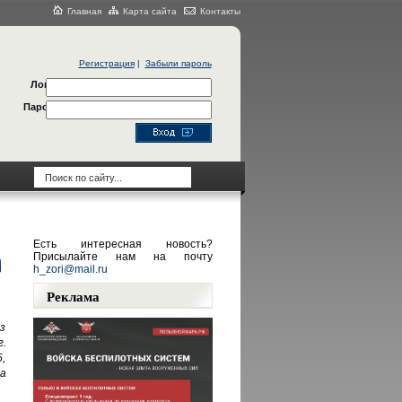
Главная
Карта сайта
Контакты
Регистрация
|
Забыли пароль
Логин
Пароль
Есть интересная новость?
Присылайте нам на почту
h_zori@mail.ru
Реклама
з
г.
5,
а