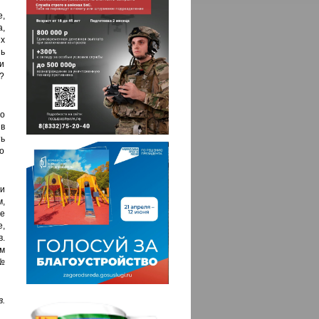
,
а,
их
ь
 и
е?
о
в
ь
о
и
,
е
е,
.
м
№
.