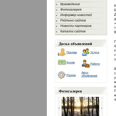
Краеведение
К
Фотогалерея
Б
Д
Информер новостей
д
Рейтинг сайтов
«
Новости партнеров
т
Каталог сайтов
В
П
Доска объявлений
б
п
Продам
Услуги
с
з
Куплю
Работа
В
Авто-
с
Разное
объявления
у
м
в
Фотогалерея
П
м
4