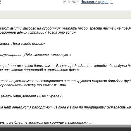
?
Человек и природа
08.11.2024
ают выйти массово на субботник, убирать мусор, грести листву, не пред
 районной администрации? Тогда это вопи
»
лись. Пока в виде норок.
»
белую зарплату?Не смешите налоговую.
»
го района мечтают дать вам п... Вы,как председатель городской госдумы 
ые называете зарплатой и применяете физи
»
нашего не уважаемого левозащитника и типа крутого мафиози борьбы с 
ороваешься и почему то язык в ж... по
»
уметь блин,деревня.Ты чё с урала?
»
а нет денег,хотя рапортуют из года в в год по профициту? Вся власть жи
ны и не блейте громко,а то кормушка закроется,н...
»