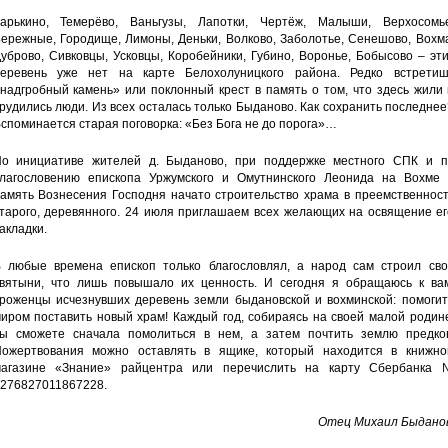
арькино, Темерёво, Ваньгузы, Лапотки, Чертёж, Малыши, Верхосомье
ережные, Городище, Лимоны, Деньки, Волково, Заболотье, Сенешово, Вохм
уброво, Сивковцы, Усковцы, Коробейники, Губино, Воронье, Бобысово – эт
еревень уже нет на карте Белохолуницкого района. Редко встретиш
надгробный камень» или поклонный крест в память о том, что здесь жили
рудились люди. Из всех осталась только Быданово. Как сохранить последне
споминается старая поговорка: «Без Бога не до порога»…
о инициативе жителей д. Быданово, при поддержке местного СПК и п
лагословению епископа Уржумского и Омутнинского Леонида на Вохме 
амять Вознесения Господня начато строительство храма в преемственност
тарого, деревянного. 24 июля приглашаем всех желающих на освящение ег
акладки.
 любые времена епископ только благословлял, а народ сам строил сво
вятыни, что лишь повышало их ценность. И сегодня я обращаюсь к вам
роженцы исчезнувших деревень земли быдановской и вохминской: помогит
иром поставить новый храм! Каждый год, собираясь на своей малой родин
ы сможете сначала помолиться в нем, а затем почтить землю предков
ожертвования можно оставлять в ящике, который находится в книжно
агазине «Знание» райцентра или перечислить на карту Сбербанка 
276827011867228.
Отец Михаил Быданов