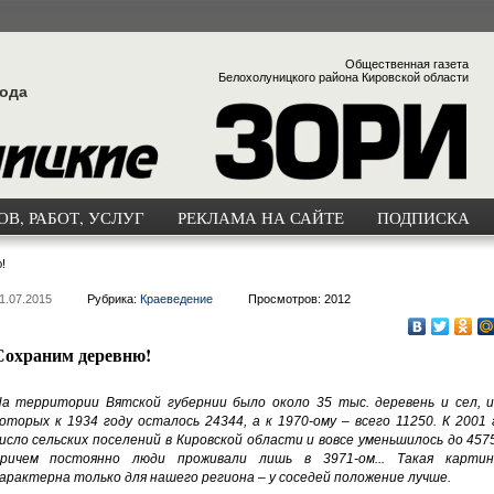
Общественная газета
Белохолуницкого района Кировской области
года
В, РАБОТ, УСЛУГ
РЕКЛАМА НА САЙТЕ
ПОДПИСКА
!
1.07.2015
Рубрика:
Краеведение
Просмотров: 2012
Сохраним деревню!
а территории Вятской губернии было около 35 тыс. деревень и сел, и
оторых к 1934 году осталось 24344, а к 1970-ому – всего 11250. К 2001 
исло сельских поселений в Кировской области и вовсе уменьшилось до 457
ричем постоянно люди проживали лишь в 3971-ом... Такая картин
арактерна только для нашего региона – у соседей положение лучше.