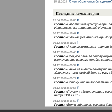
С чем обратились бы к детям
15.11.2024
Последние комментарии
#
25.04.2020 в 19:06
Гость:
«
Работникам культуры предлаг
Интересно, чья инициатива? Неужели
#
06.12.2018 в 18:42
Гость:
«
И до нас уже американцы добра
#
06.12.2018 в 11:25
Гость:
«
А кто из коммерсов платит 
#
04.12.2018 в 00:48
Гость:
«
Олег,все рабы белохолуницко
выплачиваете вовремя копейки,котор
#
04.12.2018 в 00:34
Гость:
«
Давно не видать почему то 
.Олег,ты с ними каждый день за руку зд
#
04.12.2018 в 00:24
Гость:
«
Потому что не воровать надо 
#
03.12.2018 в 20:56
Гость:
«
Почему у администрации всегд
нету.НОНСЕНС.
»
#
03.12.2018 в 16:59
Гость:
«
Вот и сидите вы все тут бара