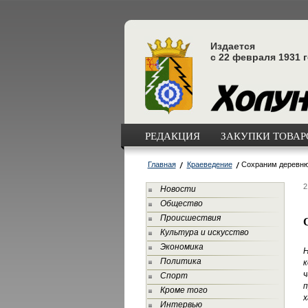
Издается
с 22 февраля 1931 
РЕДАКЦИЯ
ЗАКУПКИ ТОВАРО
Главная
Краеведение
Сохраним деревню
2
Новости
Общество
Происшествия
Культура и искусство
Экономика
Н
Политика
к
ч
Спорт
п
Кроме того
х
Интервью