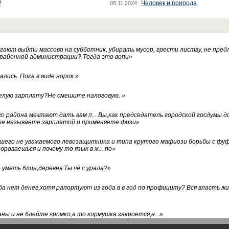
?
Человек и природа
08.11.2024
ают выйти массово на субботник, убирать мусор, грести листву, не пред
 районной администрации? Тогда это вопи
»
лись. Пока в виде норок.
»
белую зарплату?Не смешите налоговую.
»
го района мечтают дать вам п... Вы,как председатель городской госдумы 
ые называете зарплатой и применяете физи
»
нашего не уважаемого левозащитника и типа крутого мафиози борьбы с 
ороваешься и почему то язык в ж... по
»
уметь блин,деревня.Ты чё с урала?
»
а нет денег,хотя рапортуют из года в в год по профициту? Вся власть жи
ны и не блейте громко,а то кормушка закроется,н...
»