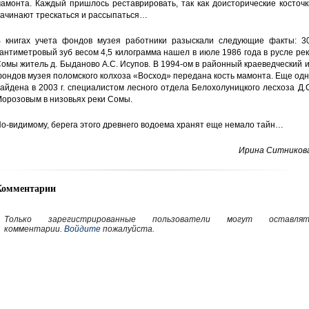
амонта. Каждый пришлось реставрировать, так как доисторические косточ
ачинают трескаться и рассыпаться…
 книгах учета фондов музея работники разыскали следующие факты: 30
антиметровый зуб весом 4,5 килограмма нашел в июле 1986 года в русле ре
омы житель д. Быданово А.С. Исупов. В 1994-ом в районный краеведческий 
ондов музея поломского колхоза «Восход» передана кость мамонта. Еще од
айдена в 2003 г. специалистом лесного отдела Белохолуницкого лесхоза Д.
орозовым в низовьях реки Сомы.
о-видимому, берега этого древнего водоема хранят еще немало тайн…
Ирина Ситникова
Комментарии
Только зарегистрированные пользователи могут оставлят
комментарии.
Войдите
пожалуйста.