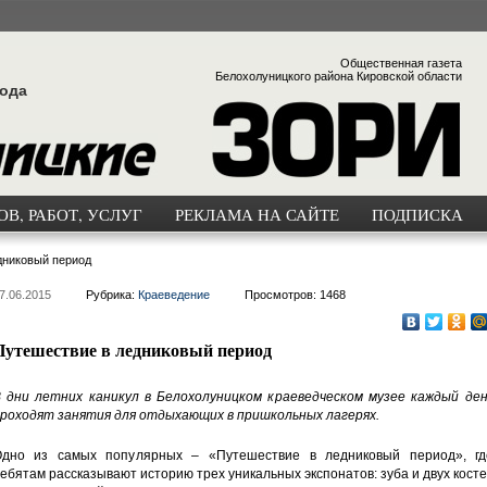
Общественная газета
Белохолуницкого района Кировской области
года
В, РАБОТ, УСЛУГ
РЕКЛАМА НА САЙТЕ
ПОДПИСКА
дниковый период
7.06.2015
Рубрика:
Краеведение
Просмотров: 1468
Путешествие в ледниковый период
 дни летних каникул в Белохолуницком краеведческом музее каждый ден
роходят занятия для отдыхающих в пришкольных лагерях.
дно из самых популярных – «Путешествие в ледниковый период», гд
ебятам рассказывают историю трех уникальных экспонатов: зуба и двух кост