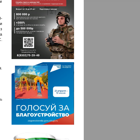
ки
-
ки
из
на
С.
.
ь