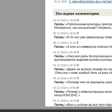
С чем обратились бы к детям
15.11.2024
Последние комментарии
#
25.04.2020 в 19:06
Гость:
«
Работникам культуры предлаг
Интересно, чья инициатива? Неужели
#
06.12.2018 в 18:42
Гость:
«
И до нас уже американцы добра
#
06.12.2018 в 11:25
Гость:
«
А кто из коммерсов платит 
#
04.12.2018 в 00:48
Гость:
«
Олег,все рабы белохолуницко
выплачиваете вовремя копейки,котор
#
04.12.2018 в 00:34
Гость:
«
Давно не видать почему то 
.Олег,ты с ними каждый день за руку зд
#
04.12.2018 в 00:24
Гость:
«
Потому что не воровать надо 
#
03.12.2018 в 20:56
Гость:
«
Почему у администрации всегд
нету.НОНСЕНС.
»
#
03.12.2018 в 16:59
Гость:
«
Вот и сидите вы все тут бара