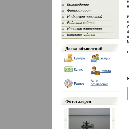
м
Краеведение
н
Фотогалерея
Информер новостей
В
с
Рейтинг сайтов
С
Новости партнеров
ф
Каталог сайтов
н
М
Доска объявлений
П
Продам
Услуги
Куплю
Работа
Авто-
Разное
объявления
Фотогалерея