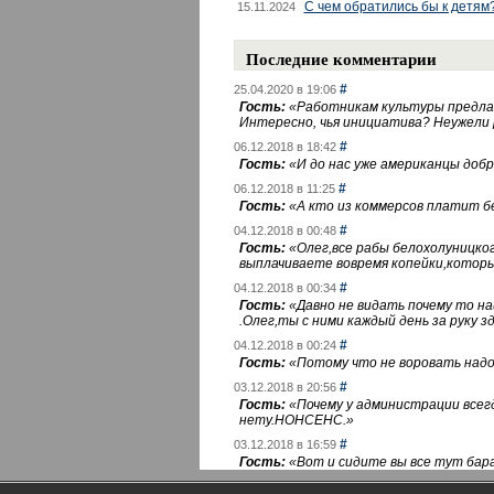
С чем обратились бы к детям
15.11.2024
Последние комментарии
#
25.04.2020 в 19:06
Гость:
«
Работникам культуры предлаг
Интересно, чья инициатива? Неужели
#
06.12.2018 в 18:42
Гость:
«
И до нас уже американцы добра
#
06.12.2018 в 11:25
Гость:
«
А кто из коммерсов платит 
#
04.12.2018 в 00:48
Гость:
«
Олег,все рабы белохолуницко
выплачиваете вовремя копейки,котор
#
04.12.2018 в 00:34
Гость:
«
Давно не видать почему то 
.Олег,ты с ними каждый день за руку зд
#
04.12.2018 в 00:24
Гость:
«
Потому что не воровать надо 
#
03.12.2018 в 20:56
Гость:
«
Почему у администрации всегд
нету.НОНСЕНС.
»
#
03.12.2018 в 16:59
Гость:
«
Вот и сидите вы все тут бара