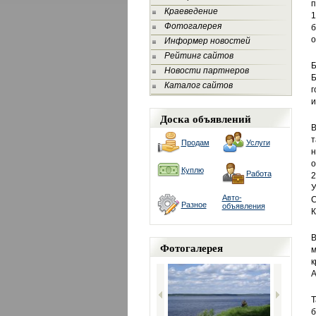
п
Краеведение
1
Фотогалерея
б
о
Информер новостей
Рейтинг сайтов
Б
Новости партнеров
Б
Каталог сайтов
г
и
Доска объявлений
В
т
Продам
Услуги
н
о
Куплю
Работа
2
У
Авто-
С
Разное
объявления
К
В
Фотогалерея
м
к
А
Т
б