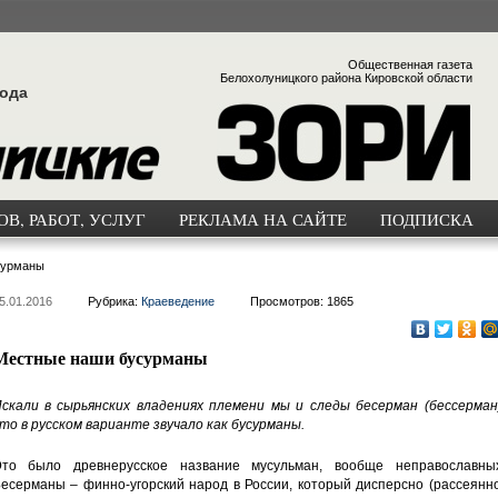
Общественная газета
Белохолуницкого района Кировской области
года
В, РАБОТ, УСЛУГ
РЕКЛАМА НА САЙТЕ
ПОДПИСКА
сурманы
5.01.2016
Рубрика:
Краеведение
Просмотров: 1865
Местные наши бусурманы
скали в сырьянских владениях племени мы и следы бесерман (бессерман)
то в русском варианте звучало как бусурманы.
то было древнерусское название мусульман, вообще неправославных
есерманы – финно-угорский народ в России, который дисперсно (рассеянн