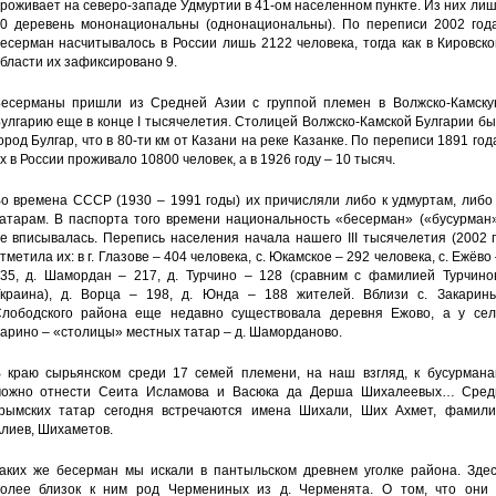
роживает на северо-западе Удмуртии в 41-ом населенном пункте. Из них ли
0 деревень мононациональны (однонациональны). По переписи 2002 года
есерман насчитывалось в России лишь 2122 человека, тогда как в Кировск
бласти их зафиксировано 9.
есерманы пришли из Средней Азии с группой племен в Волжско-Камску
улгарию еще в конце I тысячелетия. Столицей Волжско-Камской Булгарии б
ород Булгар, что в 80-ти км от Казани на реке Казанке. По переписи 1891 год
х в России проживало 10800 человек, а в 1926 году – 10 тысяч.
о времена СССР (1930 – 1991 годы) их причисляли либо к удмуртам, либо
атарам. В паспорта того времени национальность «бесерман» («бусурман»
е вписывалась. Перепись населения начала нашего III тысячелетия (2002 г
тметила их: в г. Глазове – 404 человека, с. Юкамское – 292 человека, с. Ежёво
35, д. Шамордан – 217, д. Турчино – 128 (сравним с фамилией Турчинов
краина), д. Ворца – 198, д. Юнда – 188 жителей. Вблизи с. Закаринь
лободского района еще недавно существовала деревня Ежово, а у сел
арино – «столицы» местных татар – д. Шаморданово.
 краю сырьянском среди 17 семей племени, на наш взгляд, к бусурмана
ожно отнести Сеита Исламова и Васюка да Дерша Шихалеевых… Сред
рымских татар сегодня встречаются имена Шихали, Ших Ахмет, фамили
лиев, Шихаметов.
аких же бесерман мы искали в пантыльском древнем уголке района. Здес
олее близок к ним род Чермениных из д. Черменята. О том, что они 