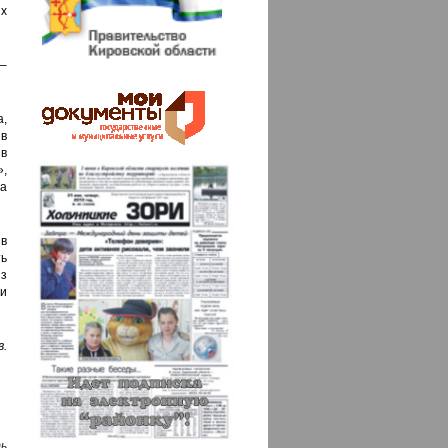
их
 –
,
в
 в
,
а
в
ь
з
и
.
ь