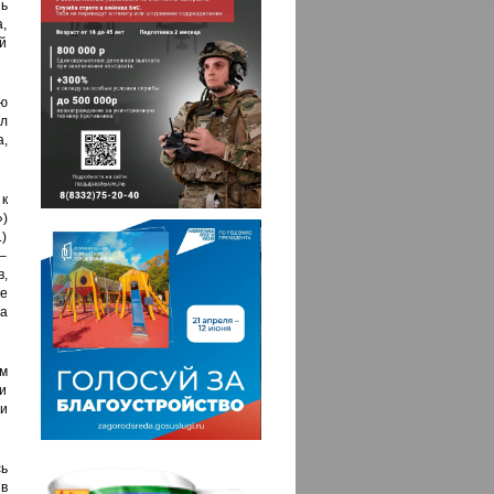
шь
,
ой
ю
ыл
а,
 к
)
.)
 –
,
е
а
м
и
и
ь
в