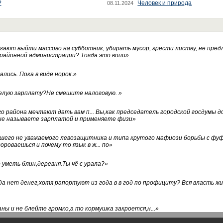
?
Человек и природа
08.11.2024
ают выйти массово на субботник, убирать мусор, грести листву, не пред
 районной администрации? Тогда это вопи
»
лись. Пока в виде норок.
»
белую зарплату?Не смешите налоговую.
»
го района мечтают дать вам п... Вы,как председатель городской госдумы 
ые называете зарплатой и применяете физи
»
нашего не уважаемого левозащитника и типа крутого мафиози борьбы с 
ороваешься и почему то язык в ж... по
»
уметь блин,деревня.Ты чё с урала?
»
а нет денег,хотя рапортуют из года в в год по профициту? Вся власть жи
ны и не блейте громко,а то кормушка закроется,н...
»