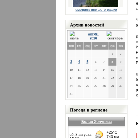
н
с
смотреть все фотографии
Ч
Архив новостей
р
август
Д
2026
с
пон
втр
срд
чет
пят
суб
вск
И
Р
1
2
к
3
4
5
6
7
8
9
Р
10
11
12
13
14
15
16
К
17
18
19
20
21
22
23
б
«
24
25
26
27
28
29
30
р
31
ю
Погода в регионе
Белая Холуница