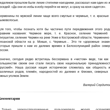
едалеком прошлом были лихие степняки-наездники, рассказал нам один из 
оседей: «Да они из избы в избу перейти не могут, а сразу на коня садятся».
ерменины по мужской линии чаще всего смуглые и чермные, т. е. красные
ыжеволосые.
ля того, чтобы познать хотя бы частично пути передвижения этого рода
равним названия: Чермное море, т. е. Красное, селение Черменяб 
нгушетии, селение Чермен на реке Унже в Костромской области, Черменино
язанской области на р. Мокше, с. Чермные… Это те «дорожные знаки»
оторые пришли к нам из далеких времен в Белохолуницкий район север
оссии.
онечно, сегодня редко встретишь бессермана в «чистом» виде, так как 
ольшинстве своем они стали писать свою национальную принадлежност
русский». Наша русская нация исторически сложилась как общность и
азличных родов, племён, народностей из далеких и близких, северных 
жных уголков Земли.
Валерий Сердитов
Комментарии
Только зарегистрированные пользователи могут оставлят