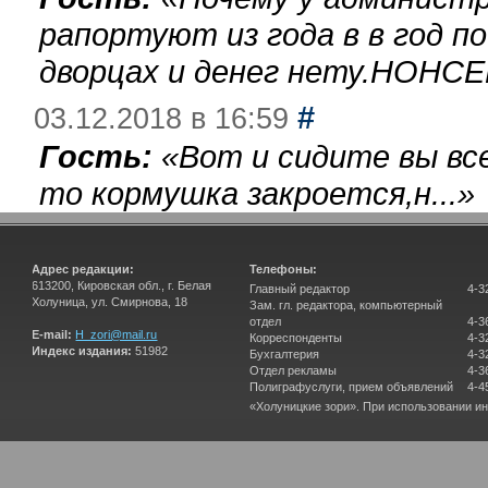
рапортуют из года в в год п
дворцах и денег нету.НОНСЕ
#
03.12.2018 в 16:59
Гость:
«
Вот и сидите вы вс
то кормушка закроется,н...
»
Адрес редакции:
Телефоны:
613200, Кировская обл., г. Белая
Главный редактор
4-3
Холуница, ул. Смирнова, 18
Зам. гл. редактора, компьютерный
отдел
4-3
E-mail:
H_zori@mail.ru
Корреспонденты
4-3
Индекс издания:
51982
Бухгалтерия
4-3
Отдел рекламы
4-3
Полиграфуслуги, прием объявлений
4-4
«Холуницкие зори». При использовании и