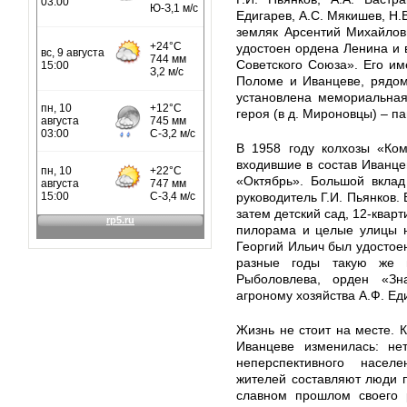
Едигарев, А.С. Мякишев, Н.В
земляк Арсентий Михайлов
удостоен ордена Ленина и 
Советского Союза». Его и
Поломе и Иванцеве, рядом
установлена мемориальная
героя (в д. Мироновцы) – п
В 1958 году колхозы «Ком
входившие в состав Иванце
«Октябрь». Большой вклад
руководитель Г.И. Пьянков.
затем детский сад, 12-квар
пилорама и целые улицы н
Георгий Ильич был удостое
разные годы такую же н
Рыболовлева, орден «Зн
агроному хозяйства А.Ф. Ед
Жизнь не стоит на месте. К
Иванцеве изменилась: не
неперспективного насел
жителей составляют люди п
славном прошлом своего 