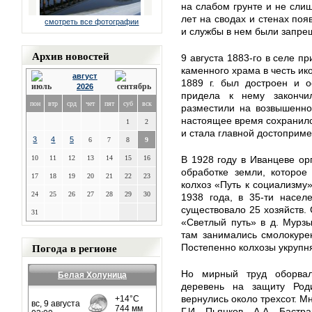
на слабом грунте и не слиш
лет на сводах и стенах поя
смотреть все фотографии
и службы в нем были запре
Архив новостей
9 августа 1883-го в селе п
каменного храма в честь и
август
1889 г. был достроен и 
2026
придела к нему закончи
пон
втр
срд
чет
пят
суб
вск
разместили на возвышенно
настоящее время сохранилс
1
2
и стала главной достоприме
3
4
5
6
7
8
9
10
11
12
13
14
15
16
В 1928 году в Иванцеве ор
обработке земли, которое
17
18
19
20
21
22
23
колхоз «Путь к социализму»
24
25
26
27
28
29
30
1938 года, в 35-ти насел
существовало 25 хозяйств.
31
«Светлый путь» в д. Мурзы
там занимались смолокуре
Погода в регионе
Постепенно колхозы укрупня
Но мирный труд оборва
Белая Холуница
деревень на защиту Род
вернулись около трехсот. М
Г.И. Пьянков, А.А. Бастра