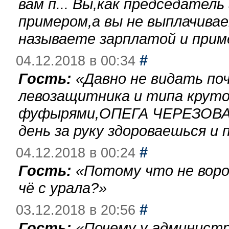
вам п... Вы,как председател
примером,а вы не выплачива
называете зарплатой и при
#
04.12.2018 в 00:34
Гость:
«
Давно не видать по
левозащитника и типа круто
фуфырями,ОПЕГА ЧЕРЕЗОВА-
день за руку здороваешься и п
#
04.12.2018 в 00:24
Гость:
«
Потому что не воро
чё с урала?
»
#
03.12.2018 в 20:56
Гость:
«
Почему у администр