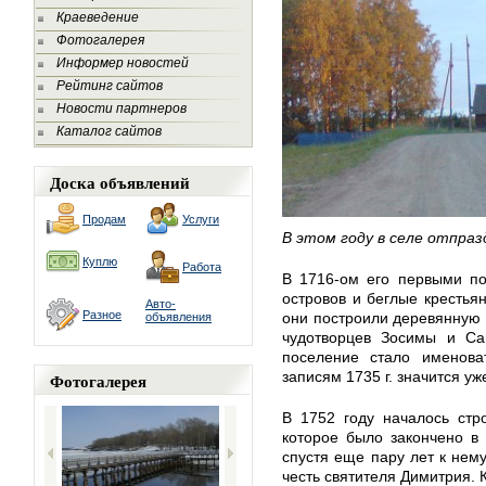
Краеведение
Фотогалерея
Информер новостей
Рейтинг сайтов
Новости партнеров
Каталог сайтов
Доска объявлений
Продам
Услуги
В этом году в селе отпра
Куплю
Работа
В 1716-ом его первыми по
островов и беглые кресть
Авто-
Разное
они построили деревянную 
объявления
чудотворцев Зосимы и Са
поселение стало именова
записям 1735 г. значится уж
Фотогалерея
В 1752 году началось стр
которое было закончено в
спустя еще пару лет к нем
честь святителя Димитрия. 