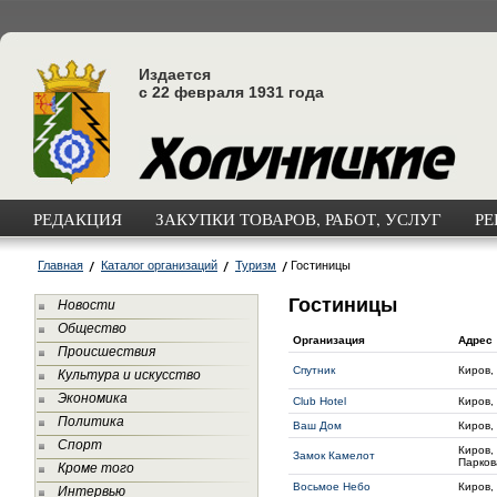
Издается
с 22 февраля 1931 года
РЕДАКЦИЯ
ЗАКУПКИ ТОВАРОВ, РАБОТ, УСЛУГ
РЕ
Главная
Каталог организаций
Туризм
Гостиницы
Гостиницы
Новости
Общество
Организация
Адрес
Происшествия
Спутник
Киров,
Культура и искусство
Экономика
Club Hotel
Киров,
Политика
Ваш Дом
Киров,
Спорт
Киров,
Замок Камелот
Парков
Кроме того
Восьмое Небо
Киров,
Интервью