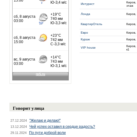
Киров, 
Интурист
этаж
Лонда
Киров,
КвартирОтель
Киров, 
Евро
Киров,
Кураж
Киров,
Киров,
VIP house
к1
Говорит улица
"Желаю и делаю!"
27.12.2024
Чей успех оставил в сердце радость?
13.12.2024
По пути доброй воли
29.11.2024