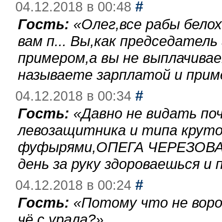
#
04.12.2018 в 00:48
Гость:
«
Олег,все рабы бело
вам п... Вы,как председател
примером,а вы не выплачива
называете зарплатой и при
#
04.12.2018 в 00:34
Гость:
«
Давно не видать по
левозащитника и типа круто
фуфырями,ОПЕГА ЧЕРЕЗОВА-
день за руку здороваешься и п
#
04.12.2018 в 00:24
Гость:
«
Потому что не воро
чё с урала?
»