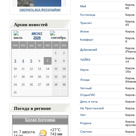
Киров,
Май
89
смотреть все фотографии
Гостиница
Киров,
Киров,
Архив новостей
Транзит
45
Искож
Киров,
август
2026
Киров,
Комфорт
8
пон
втр
срд
чет
пят
суб
вск
Киров,
Дубровский
(Порош
1
2
Киров,
ЧАЙКА
3
4
5
6
7
8
9
14
Киров,
10
11
12
13
14
15
16
Акула
16а
17
18
19
20
21
22
23
Киров,
Лонда
(Нововя
24
25
26
27
28
29
30
Уютный
Киров,
31
ОтдыхГИС
Киров
День и ночь
Киров
Погода в регионе
На Пристанской
Киров,
Уют
Киров,
Белая Холуница
Киров,
Родина
проспек
Спутник
Киров,