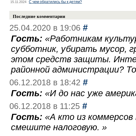
С чем обратились бы к детям?
15.11.2024
Последние комментарии
#
25.04.2020 в 19:06
Гость:
«
Работникам культу
субботник, убирать мусор, г
этом средств защиты. Инте
районной администрации? То
#
06.12.2018 в 18:42
Гость:
«
И до нас уже америк
#
06.12.2018 в 11:25
Гость:
«
А кто из коммерсов
смешите налоговую.
»