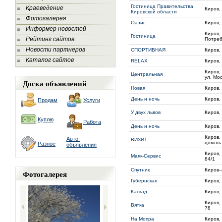
Гостиница Правительства
Краеведение
Киров,
Кировской области
Фотогалерея
Оазис
Киров,
Информер новостей
Киров,
Гостиница
Рейтинг сайтов
Потреб
Новости партнеров
СПОРТИВНАЯ
Киров,
Каталог сайтов
RELAX
Киров,
Киров, 
Центральная
ул. Мо
Доска объявлений
Новая
Киров,
День и ночь
Киров,
Продам
Услуги
У двух львов
Киров,
Куплю
Работа
День и ночь
Киров,
Киров, 
Авто-
ВИЗИТ
цоколь
Разное
объявления
Киров,
Маяк-Сервис
84/1
Спутник
Киров
Фотогалерея
Губернская
Киров,
Каскад
Киров,
Киров,
Вятка
78
На Мопра
Киров,