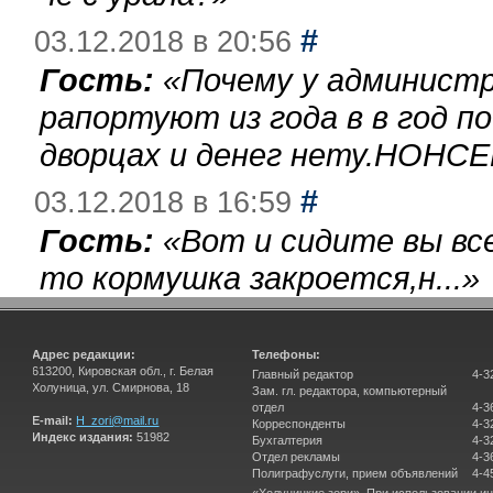
#
03.12.2018 в 20:56
Гость:
«
Почему у администр
рапортуют из года в в год п
дворцах и денег нету.НОНСЕ
#
03.12.2018 в 16:59
Гость:
«
Вот и сидите вы вс
то кормушка закроется,н...
»
Адрес редакции:
Телефоны:
613200, Кировская обл., г. Белая
Главный редактор
4-3
Холуница, ул. Смирнова, 18
Зам. гл. редактора, компьютерный
отдел
4-3
E-mail:
H_zori@mail.ru
Корреспонденты
4-3
Индекс издания:
51982
Бухгалтерия
4-3
Отдел рекламы
4-3
Полиграфуслуги, прием объявлений
4-4