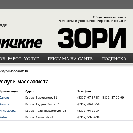
Общественная газета
Белохолуницкого района Кировской области
года
В, РАБОТ, УСЛУГ
РЕКЛАМА НА САЙТЕ
ПОДПИСКА
Услуги массажиста
Услуги массажиста
Организация
Адрес
Телефон
Сатори
Киров, Воровского, 31
(8332) 67-37-87, (8332) 37-60-69
Аэлита
Киров, Андрея Упита, 7
(8332) 46-16-58
Атмосфера
Киров, Розы Люксембург, 58
(8332) 64-26-34
Pulse
Киров, Лепсе, 42 к1
(8332) 53-09-38