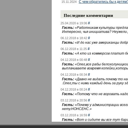
С чем обратились бы к детям
15.11.2024
Последние комментарии
#
25.04.2020 в 19:06
Гость:
«
Работникам культуры предлаг
Интересно, чья инициатива? Неужели
#
06.12.2018 в 18:42
Гость:
«
И до нас уже американцы добра
#
06.12.2018 в 11:25
Гость:
«
А кто из коммерсов платит 
#
04.12.2018 в 00:48
Гость:
«
Олег,все рабы белохолуницко
выплачиваете вовремя копейки,котор
#
04.12.2018 в 00:34
Гость:
«
Давно не видать почему то 
.Олег,ты с ними каждый день за руку зд
#
04.12.2018 в 00:24
Гость:
«
Потому что не воровать надо 
#
03.12.2018 в 20:56
Гость:
«
Почему у администрации всегд
нету.НОНСЕНС.
»
#
03.12.2018 в 16:59
Гость:
«
Вот и сидите вы все тут бара