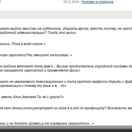
?
Человек и природа
08.11.2024
ают выйти массово на субботник, убирать мусор, грести листву, не пред
 районной администрации? Тогда это вопи
»
лись. Пока в виде норок.
»
белую зарплату?Не смешите налоговую.
»
го района мечтают дать вам п... Вы,как председатель городской госдумы 
ые называете зарплатой и применяете физи
»
нашего не уважаемого левозащитника и типа крутого мафиози борьбы с 
ороваешься и почему то язык в ж... по
»
уметь блин,деревня.Ты чё с урала?
»
а нет денег,хотя рапортуют из года в в год по профициту? Вся власть жи
ны и не блейте громко,а то кормушка закроется,н...
»