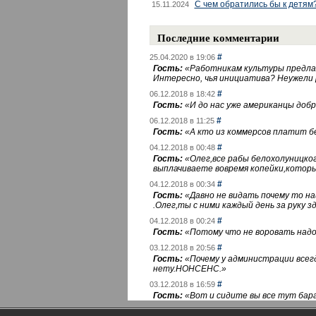
С чем обратились бы к детям
15.11.2024
Последние комментарии
#
25.04.2020 в 19:06
Гость:
«
Работникам культуры предлаг
Интересно, чья инициатива? Неужели
#
06.12.2018 в 18:42
Гость:
«
И до нас уже американцы добра
#
06.12.2018 в 11:25
Гость:
«
А кто из коммерсов платит 
#
04.12.2018 в 00:48
Гость:
«
Олег,все рабы белохолуницко
выплачиваете вовремя копейки,котор
#
04.12.2018 в 00:34
Гость:
«
Давно не видать почему то 
.Олег,ты с ними каждый день за руку зд
#
04.12.2018 в 00:24
Гость:
«
Потому что не воровать надо 
#
03.12.2018 в 20:56
Гость:
«
Почему у администрации всегд
нету.НОНСЕНС.
»
#
03.12.2018 в 16:59
Гость:
«
Вот и сидите вы все тут бара