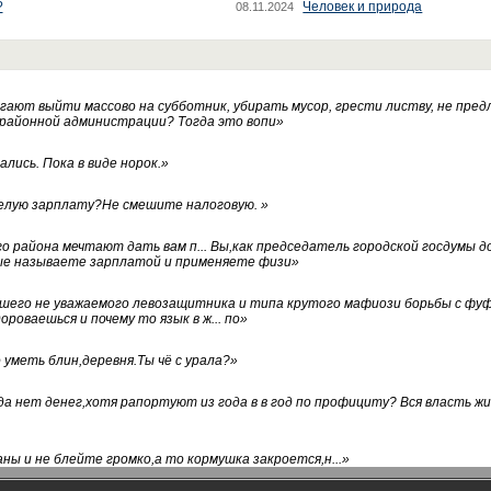
?
Человек и природа
08.11.2024
ают выйти массово на субботник, убирать мусор, грести листву, не пред
 районной администрации? Тогда это вопи
»
лись. Пока в виде норок.
»
белую зарплату?Не смешите налоговую.
»
го района мечтают дать вам п... Вы,как председатель городской госдумы 
ые называете зарплатой и применяете физи
»
нашего не уважаемого левозащитника и типа крутого мафиози борьбы с 
ороваешься и почему то язык в ж... по
»
уметь блин,деревня.Ты чё с урала?
»
а нет денег,хотя рапортуют из года в в год по профициту? Вся власть жи
ны и не блейте громко,а то кормушка закроется,н...
»