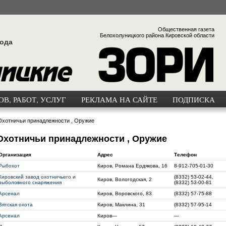
Общественная газета
Белохолуницкого района Кировской области
года
В, РАБОТ, УСЛУГ
РЕКЛАМА НА САЙТЕ
ПОДПИСКА
Охотничьи принадлежности , Оружие
Охотничьи принадлежности , Оружие
Организация
Адрес
Телефон
Рыбохот
Киров, Романа Ердякова, 16
8-912-705-01-30
Кировский завод охотничьего и
(8332) 53-02-44,
Киров, Вологодская, 2
рыболовного снаряжения
(8332) 53-00-81
Арсенал
Киров, Воровского, 83
(8332) 57-75-88
Вятская охота
Киров, Маклина, 31
(8332) 57-95-14
Арсенал
Киров—
—