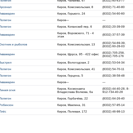
Полигон
Киров, Чапаева, 67
(8332) 60-43-77
Арсенал
Киров, Комсомольская, 8
(8332) 71-40-80
Аквамарин
Киров, Горького, 24
(8332) 54-60-60
Полигон
Киров—
—
Полигон
Киров, Копанский пер, 6
(8332) 20-39-09
Киров, Воровского, 71 - 4
Аквамарин
(8332) 37-57-39
этаж
(8332) 54-69-39,
Охотник и рыболов
Киров, Комсомольская, 13
(8332) 60-28-03
(8332) 705-258,
Аквамарин
Киров, Щорса, 95 - 422 офис
(8332) 705-176
Выстрел
Киров, Вологодская, 2
(8332) 53-04-34
Полигон
Киров, Комсомольская, 41
(8332) 54-70-11
Полигон
Киров, Герцена, 5
(8332) 38-58-48
Аквамарин
Киров—
—
Киров, Космонавта
(8332) 44-40-28, 8-
Линия огня
Владислава Волкова, 6а
912-734-40-28
Полигон
Киров, Горбачёва, 22
(8332) 64-26-40
Робинзон
Киров, Маклина, 31
(8332) 57-95-14
Плёс
Киров, Полевая, 172
(8332) 46-98-13