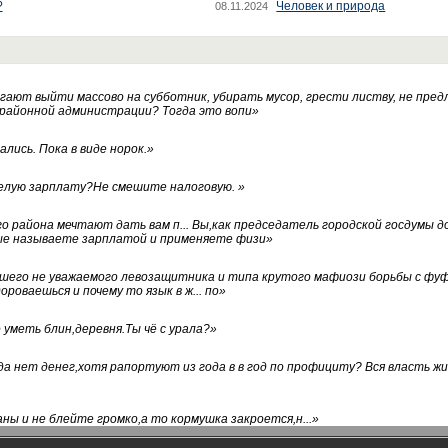
?
Человек и природа
08.11.2024
ают выйти массово на субботник, убирать мусор, грести листву, не пред
 районной администрации? Тогда это вопи
»
лись. Пока в виде норок.
»
белую зарплату?Не смешите налоговую.
»
го района мечтают дать вам п... Вы,как председатель городской госдумы 
ые называете зарплатой и применяете физи
»
нашего не уважаемого левозащитника и типа крутого мафиози борьбы с 
ороваешься и почему то язык в ж... по
»
уметь блин,деревня.Ты чё с урала?
»
а нет денег,хотя рапортуют из года в в год по профициту? Вся власть жи
ны и не блейте громко,а то кормушка закроется,н...
»