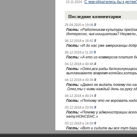
С чем обратились бы к детям
15.11.2024
Последние комментарии
#
25.04.2020 в 19:06
Гость:
«
Работникам культуры предлаг
Интересно, чья инициатива? Неужели
#
06.12.2018 в 18:42
Гость:
«
И до нас уже американцы добра
#
06.12.2018 в 11:25
Гость:
«
А кто из коммерсов платит 
#
04.12.2018 в 00:48
Гость:
«
Олег,все рабы белохолуницко
выплачиваете вовремя копейки,котор
#
04.12.2018 в 00:34
Гость:
«
Давно не видать почему то 
.Олег,ты с ними каждый день за руку зд
#
04.12.2018 в 00:24
Гость:
«
Потому что не воровать надо 
#
03.12.2018 в 20:56
Гость:
«
Почему у администрации всегд
нету.НОНСЕНС.
»
#
03.12.2018 в 16:59
Гость:
«
Вот и сидите вы все тут бара