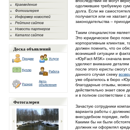
впоследствии не могут верну
Краеведение
одолжившее требуемую сумм
Фотогалерея
долга. Если же самостоятел
получается или не хватает 
Информер новостей
законодательства – приход
Рейтинг сайтов
Новости партнеров
Таким специалистом являет
Каталог сайтов
Это юридическое бюро помо
корпоративным клиентам, т
Доска объявлений
должен помнить, что он обя
возникшей ситуации и факта
«ЮрFact-MSK» сначала вним
Продам
Услуги
уделяют внимание деталям 
после этого юристы смогут
Куплю
Работа
данного случая схему
возвр
уже обратилось в бюро «Юр
Авто-
Разное
благодарные отзывы, можно
объявления
действительно знает свое д
и в полном соответствии с з
Фотогалерея
Зачастую сотрудники компа
варианта работы с должнико
внесудебном порядке, либо 
Какими бы ни были обстояте
должник ни оформлял креди