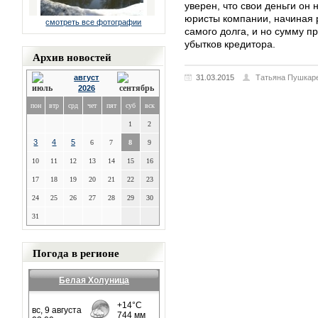
уверен, что свои деньги он 
юристы компании, начиная р
смотреть все фотографии
самого долга, и но сумму п
убытков кредитора.
Архив новостей
август
31.03.2015
Татьяна Пушкар
2026
пон
втр
срд
чет
пят
суб
вск
1
2
3
4
5
6
7
8
9
10
11
12
13
14
15
16
17
18
19
20
21
22
23
24
25
26
27
28
29
30
31
Погода в регионе
Белая Холуница