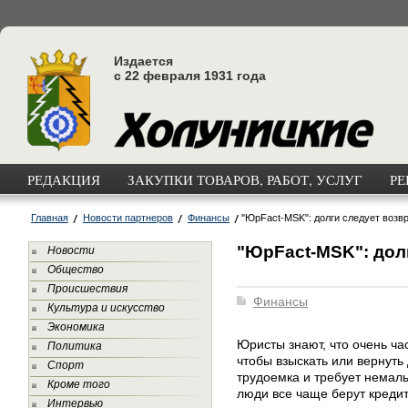
Издается
с 22 февраля 1931 года
РЕДАКЦИЯ
ЗАКУПКИ ТОВАРОВ, РАБОТ, УСЛУГ
РЕ
Главная
Новости партнеров
Финансы
"ЮрFact-MSK": долги следует возв
"ЮрFact-MSK": дол
Новости
Общество
Происшествия
Финансы
Культура и искусство
Экономика
Юристы знают, что очень час
Политика
чтобы взыскать или вернуть
Спорт
трудоемка и требует немалы
Кроме того
люди все чаще берут креди
Интервью