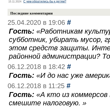
С чем обратились бы к детям?
15.11.2024
Последние комментарии
#
25.04.2020 в 19:06
Гость:
«
Работникам культу
субботник, убирать мусор, г
этом средств защиты. Инте
районной администрации? То
#
06.12.2018 в 18:42
Гость:
«
И до нас уже америк
#
06.12.2018 в 11:25
Гость:
«
А кто из коммерсов
смешите налоговую.
»