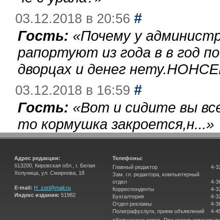
#
03.12.2018 в 20:56
Гость:
«
Почему у администр
рапортуют из года в в год п
дворцах и денег нету.НОНСЕ
#
03.12.2018 в 16:59
Гость:
«
Вот и сидите вы вс
то кормушка закроется,н...
»
Адрес редакции:
Телефоны:
613200, Кировская обл., г. Белая
Главный редактор
4-3
Холуница, ул. Смирнова, 18
Зам. гл. редактора, компьютерный
отдел
4-3
E-mail:
H_zori@mail.ru
Корреспонденты
4-3
Индекс издания:
51982
Бухгалтерия
4-3
Отдел рекламы
4-3
Полиграфуслуги, прием объявлений
4-4