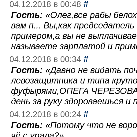
#
04.12.2018 в 00:48
Гость:
«
Олег,все рабы бело
вам п... Вы,как председател
примером,а вы не выплачива
называете зарплатой и при
#
04.12.2018 в 00:34
Гость:
«
Давно не видать по
левозащитника и типа круто
фуфырями,ОПЕГА ЧЕРЕЗОВА-
день за руку здороваешься и п
#
04.12.2018 в 00:24
Гость:
«
Потому что не воро
чё с урала?
»