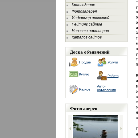
–
Краеведение
у
Фотогалерея
в
о
Информер новостей
Рейтинг сайтов
и
Новости партнеров
Х
Каталог сайтов
с
к
г
Доска объявлений
с
Продам
Услуги
п
Куплю
В
Работа
и
в
Авто-
Разное
объявления
э
в
с
Фотогалерея
э
н
в
П
н