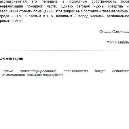
рассматривается его передача в областную собственность посл
еорганизации пожарной части. Однако сегодня нужны средства н
авершение отделки помещений. Этот вопрос был поставлен главами района
орода – В.М. Князевым и С.А. Кашиным – перед членами региональног
равительства.
Оксана Савельев
Фото автора
Комментарии
Только зарегистрированные пользователи могут оставлят
комментарии.
Войдите
пожалуйста.