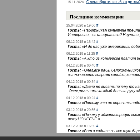
С чем обратились бы к детям
15.11.2024
Последние комментарии
#
25.04.2020 в 19:06
Гость:
«
Работникам культуры предлаг
Интересно, чья инициатива? Неужели
#
06.12.2018 в 18:42
Гость:
«
И до нас уже американцы добра
#
06.12.2018 в 11:25
Гость:
«
А кто из коммерсов платит 
#
04.12.2018 в 00:48
Гость:
«
Олег,все рабы белохолуницко
выплачиваете вовремя копейки,котор
#
04.12.2018 в 00:34
Гость:
«
Давно не видать почему то 
.Олег,ты с ними каждый день за руку зд
#
04.12.2018 в 00:24
Гость:
«
Потому что не воровать надо 
#
03.12.2018 в 20:56
Гость:
«
Почему у администрации всегд
нету.НОНСЕНС.
»
#
03.12.2018 в 16:59
Гость:
«
Вот и сидите вы все тут бара