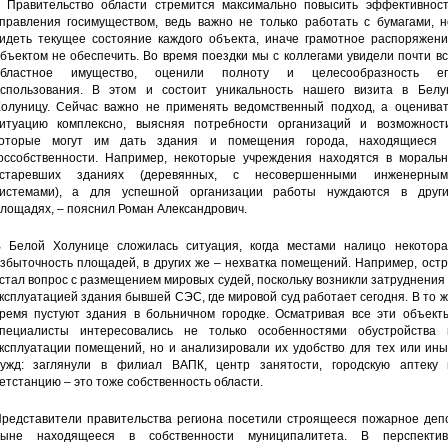
 Правительство области стремится максимально повысить эффективност
правления госимуществом, ведь важно не только работать с бумагами, н
идеть текущее состояние каждого объекта, иначе грамотное распоряжени
бъектом не обеспечить. Во время поездки мы с коллегами увидели почти в
областное имущество, оценили полноту и целесообразность ег
спользования. В этом и состоит уникальность нашего визита в Белу
олуницу. Сейчас важно не применять ведомственный подход, а оцениват
итуацию комплексно, выясняя потребности организаций и возможности
оторые могут им дать здания и помещения города, находящиеся 
оссобственности. Например, некоторые учреждения находятся в моральн
устаревших зданиях (деревянных, с несовершенными инженерным
истемами), а для успешной организации работы нуждаются в други
лощадях, – пояснил Роман Александрович.
 Белой Холунице сложилась ситуация, когда местами налицо некотора
збыточность площадей, в других же – нехватка помещений. Например, ост
стал вопрос с размещением мировых судей, поскольку возникли затруднения
ксплуатацией здания бывшей СЭС, где мировой суд работает сегодня. В то 
ремя пустуют здания в больничном городке. Осматривая все эти объекты
пециалисты интересовались не только особенностями обустройства 
ксплуатации помещений, но и анализировали их удобство для тех или ины
ужд: заглянули в филиал ВАПК, центр занятости, городскую аптеку 
етстанцию – это тоже собственность области.
редставители правительства региона посетили строящееся пожарное депо
ыне находящееся в собственности муниципалитета. В перспектив