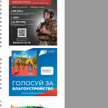
ь
о
е
сё
о
ю
ь
,
в
о
и
х
я
ро
 с
же
,
и
х
и
,
е