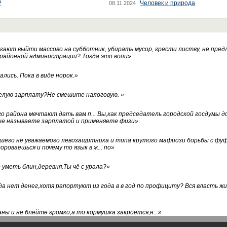
?
Человек и природа
08.11.2024
ают выйти массово на субботник, убирать мусор, грести листву, не пред
 районной администрации? Тогда это вопи
»
лись. Пока в виде норок.
»
белую зарплату?Не смешите налоговую.
»
го района мечтают дать вам п... Вы,как председатель городской госдумы 
ые называете зарплатой и применяете физи
»
нашего не уважаемого левозащитника и типа крутого мафиози борьбы с 
ороваешься и почему то язык в ж... по
»
уметь блин,деревня.Ты чё с урала?
»
а нет денег,хотя рапортуют из года в в год по профициту? Вся власть жи
ны и не блейте громко,а то кормушка закроется,н...
»