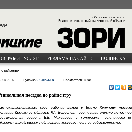
Общественная газета
Белохолуницкого района Кировской области
года
В, РАБОТ, УСЛУГ
РЕКЛАМА НА САЙТЕ
ПОДПИСКА
по райцентру
2.09.2015
Рубрика:
Экономика
Просмотров: 1500
Уникальная поездка по райцентру
ак охарактеризовал свой рабочий визит в Белую Холуницу минист
стиции Кировской области Р.А. Береснев, посетивший вместе министро
осимущества региона Е.В. Мальцевой и коллегами практически вс
бъекты, находящиеся в областной государственной собственности.