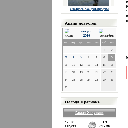
р
смотреть все фотографии
з
г
п
Архив новостей
август
2026
пон
втр
срд
чет
пят
суб
вск
1
2
3
4
5
6
7
8
9
10
11
12
13
14
15
16
17
18
19
20
21
22
23
24
25
26
27
28
29
30
31
Погода в регионе
Белая Холуница