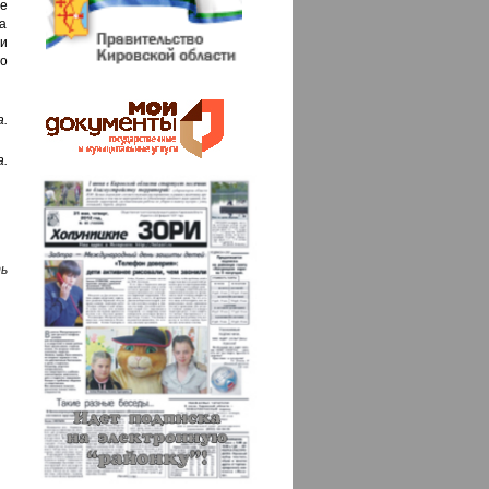
е
а
 и
о
а.
.
ь