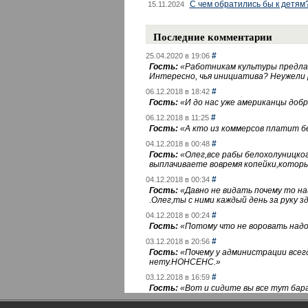
С чем обратились бы к детям
15.11.2024
Последние комментарии
#
25.04.2020 в 19:06
Гость:
«
Работникам культуры предлаг
Интересно, чья инициатива? Неужели
#
06.12.2018 в 18:42
Гость:
«
И до нас уже американцы добра
#
06.12.2018 в 11:25
Гость:
«
А кто из коммерсов платит 
#
04.12.2018 в 00:48
Гость:
«
Олег,все рабы белохолуницко
выплачиваете вовремя копейки,котор
#
04.12.2018 в 00:34
Гость:
«
Давно не видать почему то 
.Олег,ты с ними каждый день за руку зд
#
04.12.2018 в 00:24
Гость:
«
Потому что не воровать надо 
#
03.12.2018 в 20:56
Гость:
«
Почему у администрации всегд
нету.НОНСЕНС.
»
#
03.12.2018 в 16:59
Гость:
«
Вот и сидите вы все тут бара