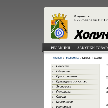
Издается
с 22 февраля 1931 
РЕДАКЦИЯ
ЗАКУПКИ ТОВАРО
Главная
Экономика
Цифры и факты
2
Новости
Общество
Происшествия
Культура и искусство
Экономика
4
Политика
К
Спорт
–
Кроме того
о
Интервью