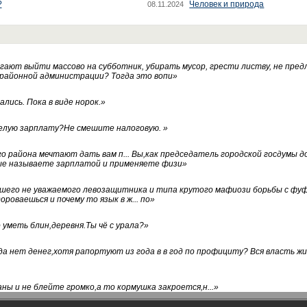
?
Человек и природа
08.11.2024
ают выйти массово на субботник, убирать мусор, грести листву, не пред
 районной администрации? Тогда это вопи
»
лись. Пока в виде норок.
»
белую зарплату?Не смешите налоговую.
»
го района мечтают дать вам п... Вы,как председатель городской госдумы 
ые называете зарплатой и применяете физи
»
нашего не уважаемого левозащитника и типа крутого мафиози борьбы с 
ороваешься и почему то язык в ж... по
»
уметь блин,деревня.Ты чё с урала?
»
а нет денег,хотя рапортуют из года в в год по профициту? Вся власть жи
ны и не блейте громко,а то кормушка закроется,н...
»