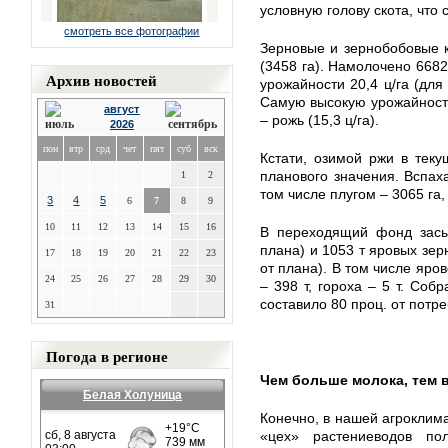
условную голову скота, что 
смотреть все фотографии
Зерновые и зернобобовые 
(3458 га). Намолочено 6682
Архив новостей
урожайности 20,4 ц/га (для
Самую высокую урожайность 
август
– рожь (15,3 ц/га).
2026
пон
втр
срд
чет
пят
суб
вск
Кстати, озимой ржи в теку
планового значения. Вспаха
1
2
том числе плугом – 3065 га,
3
4
5
6
7
8
9
10
11
12
13
14
15
16
В переходящий фонд засы
плана) и 1053 т яровых зер
17
18
19
20
21
22
23
от плана). В том числе яров
24
25
26
27
28
29
30
– 398 т, гороха – 5 т. Собр
составило 80 проц. от потре
31
Погода в регионе
Чем больше молока, тем
Белая Холуница
Конечно, в нашей агроклим
«цех» растениеводов по