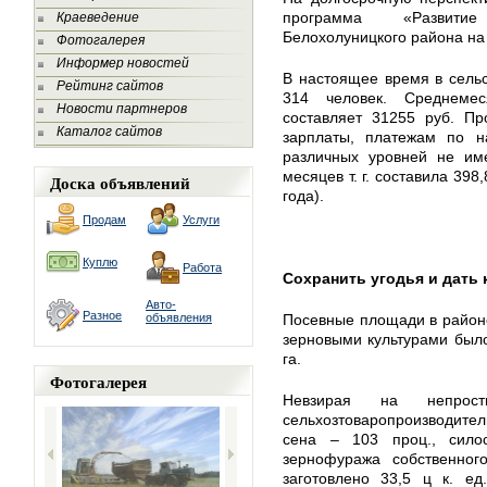
программа «Развитие
Краеведение
Белохолуницкого района на
Фотогалерея
Информер новостей
В настоящее время в сельс
Рейтинг сайтов
314 человек. Среднемес
Новости партнеров
составляет 31255 руб. Пр
Каталог сайтов
зарплаты, платежам по 
различных уровней не им
месяцев т. г. составила 398
Доска объявлений
года).
Продам
Услуги
Куплю
Работа
Сохранить угодья и дать
Авто-
Разное
объявления
Посевные площади в районе
зерновыми культурами было
га.
Фотогалерея
Невзирая на непрост
сельхозтоваропроизводите
сена – 103 проц., сил
зернофуража собственног
заготовлено 33,5 ц к. е