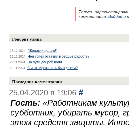
Только зарегистрирова
комментарии.
Войдите
п
Говорит улица
"Желаю и делаю!"
27.12.2024
Чей успех оставил в сердце радость?
13.12.2024
По пути доброй воли
29.11.2024
С чем обратились бы к детям?
15.11.2024
Последние комментарии
#
25.04.2020 в 19:06
Гость:
«
Работникам культу
субботник, убирать мусор, г
этом средств защиты. Инте