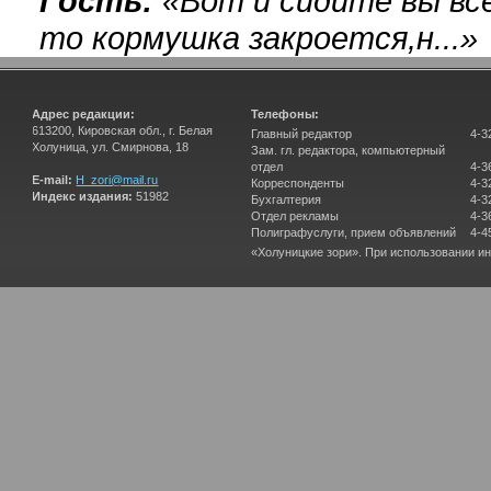
Гость:
«
Вот и сидите вы вс
то кормушка закроется,н...
»
Адрес редакции:
Телефоны:
613200, Кировская обл., г. Белая
Главный редактор
4-3
Холуница, ул. Смирнова, 18
Зам. гл. редактора, компьютерный
отдел
4-3
E-mail:
H_zori@mail.ru
Корреспонденты
4-3
Индекс издания:
51982
Бухгалтерия
4-3
Отдел рекламы
4-3
Полиграфуслуги, прием объявлений
4-4
«Холуницкие зори». При использовании и