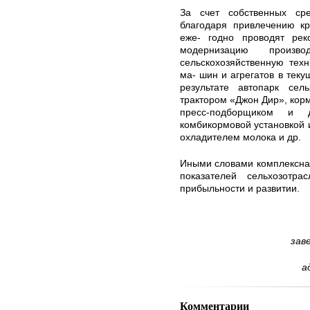
За счет собственных ср
благодаря привлечению кр
еже- годно проводят рек
модернизацию произво
сельскохозяйственную техн
ма- шин и агрегатов в теку
результате автопарк сел
трактором «Джон Дир», кор
пресс-подборщиком и д
комбикормовой установкой и
охладителем молока и др.
Иными словами комплексна
показателей сельхозотр
прибыльности и развитии.
зав
а
Комментарии