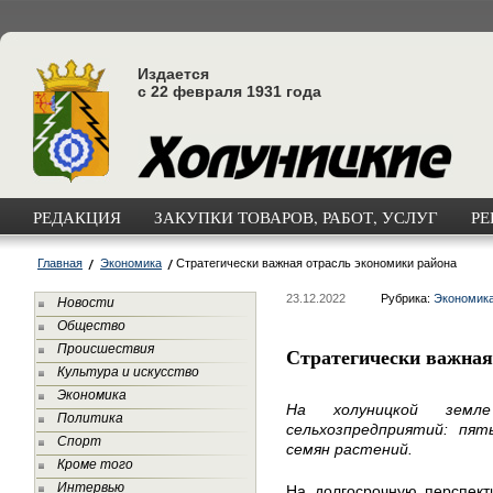
Издается
с 22 февраля 1931 года
РЕДАКЦИЯ
ЗАКУПКИ ТОВАРОВ, РАБОТ, УСЛУГ
РЕ
Главная
Экономика
Стратегически важная отрасль экономики района
23.12.2022
Рубрика:
Экономик
Новости
Общество
Происшествия
Стратегически важная
Культура и искусство
Экономика
На холуницкой земл
Политика
сельхозпредприятий: п
Спорт
семян растений.
Кроме того
Интервью
На долгосрочную перспект