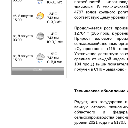
потребностей животнов
значимые. В сельскохозяй
4797 голов крупного рогат
соответствующему уровню пр
Продолжается рост произв
12784 т (106 проц. к уровню
Прирост валового прои
сельскохозяйственных орга
«Суворовское» (115 про
Увеличение достигнуто за с
среднем от каждой надое- н
104 проц.) выше показател
получен в СПК «Быданово» –
Техническое обновление 
Радует, что государство 
важную отрасль экономики
областного и федера
сельхозпроизводства района
уровня 2021 года на 5170,5 