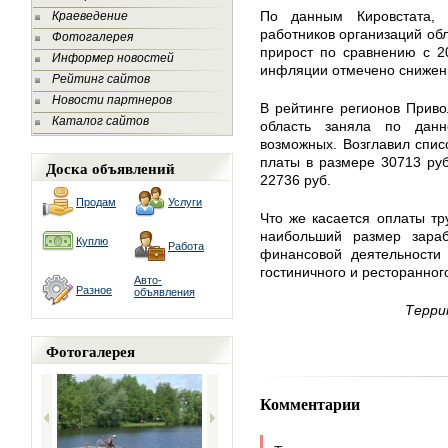
По данным Кировстата, 
Краеведение
работников организаций обл
Фотогалерея
прирост по сравнению с 20
Информер новостей
инфляции отмечено снижени
Рейтинг сайтов
Новости партнеров
В рейтинге регионов Приво
Каталог сайтов
область заняла по дан
возможных. Возглавил спис
платы в размере 30713 руб
Доска объявлений
22736 руб.
Продам
Услуги
Что же касается оплаты тр
наибольший размер зара
Куплю
Работа
финансовой деятельности
гостиничного и ресторанног
Авто-
Разное
объявления
Терри
Фотогалерея
Комментарии