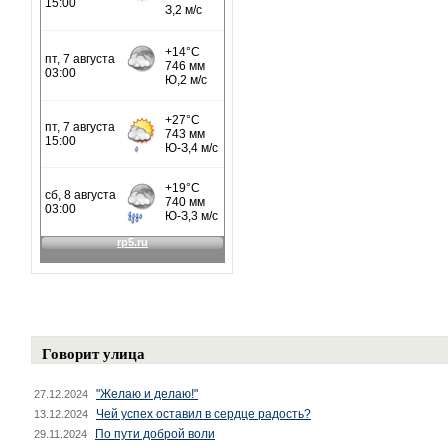
Говорит улица
"Желаю и делаю!"
27.12.2024
Чей успех оставил в сердце радость?
13.12.2024
По пути доброй воли
29.11.2024