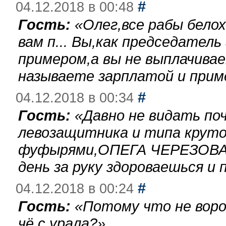
#
04.12.2018 в 00:48
Гость:
«
Олег,все рабы бело
вам п... Вы,как председател
примером,а вы не выплачива
называете зарплатой и при
#
04.12.2018 в 00:34
Гость:
«
Давно не видать по
левозащитника и типа круто
фуфырями,ОПЕГА ЧЕРЕЗОВА-
день за руку здороваешься и п
#
04.12.2018 в 00:24
Гость:
«
Потому что не воро
чё с урала?
»