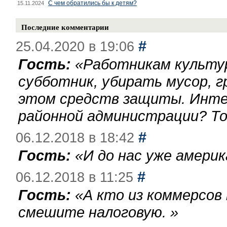
С чем обратились бы к детям?
15.11.2024
Последние комментарии
#
25.04.2020 в 19:06
Гость:
«
Работникам культу
субботник, убирать мусор, г
этом средств защиты. Инте
районной администрации? То
#
06.12.2018 в 18:42
Гость:
«
И до нас уже америк
#
06.12.2018 в 11:25
Гость:
«
А кто из коммерсов
смешите налоговую.
»