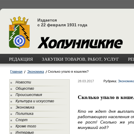
Издается
с 22 февраля 1931 года
РЕДАКЦИЯ
ЗАКУПКИ ТОВАРОВ, РАБОТ, УСЛУГ
РЕ
Главная
Экономика
Сколько упало в кошелек?
28.03.2017
Рубрика:
Экономик
Новости
Общество
Происшествия
Сколько упало в коше
Культура и искусство
Экономика
Кто не ждет дня выплат
Политика
работающего населения об
Спорт
ее рост! Сколько же уп
Кроме того
минувший год?
Интервью