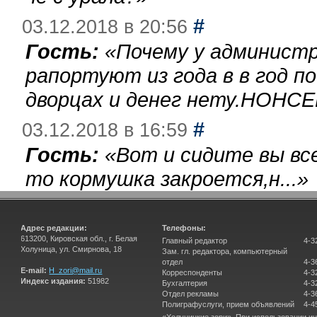
#
03.12.2018 в 20:56
Гость:
«
Почему у администр
рапортуют из года в в год п
дворцах и денег нету.НОНСЕ
#
03.12.2018 в 16:59
Гость:
«
Вот и сидите вы вс
то кормушка закроется,н...
»
Адрес редакции:
Телефоны:
613200, Кировская обл., г. Белая
Главный редактор
4-3
Холуница, ул. Смирнова, 18
Зам. гл. редактора, компьютерный
отдел
4-3
E-mail:
H_zori@mail.ru
Корреспонденты
4-3
Индекс издания:
51982
Бухгалтерия
4-3
Отдел рекламы
4-3
Полиграфуслуги, прием объявлений
4-4