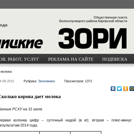
Общественная газета
Белохолуницкого района Кировской области
года
В, РАБОТ, УСЛУГ
РЕКЛАМА НА САЙТЕ
ПОДПИСКА
 молока
4.08.2015
Рубрика:
Экономика
Просмотров: 1371
Сколько корова дает молока
анные РСХУ на 31 июля.
ервая колонка цифр – суточный надой (в кг); вторая – плюс-минус 
езультатам 2014 года.