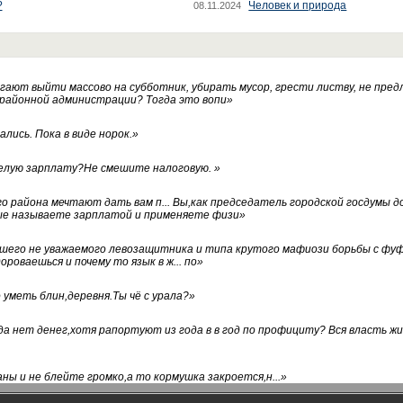
?
Человек и природа
08.11.2024
ают выйти массово на субботник, убирать мусор, грести листву, не пред
 районной администрации? Тогда это вопи
»
лись. Пока в виде норок.
»
белую зарплату?Не смешите налоговую.
»
го района мечтают дать вам п... Вы,как председатель городской госдумы 
ые называете зарплатой и применяете физи
»
нашего не уважаемого левозащитника и типа крутого мафиози борьбы с 
ороваешься и почему то язык в ж... по
»
уметь блин,деревня.Ты чё с урала?
»
а нет денег,хотя рапортуют из года в в год по профициту? Вся власть жи
ны и не блейте громко,а то кормушка закроется,н...
»