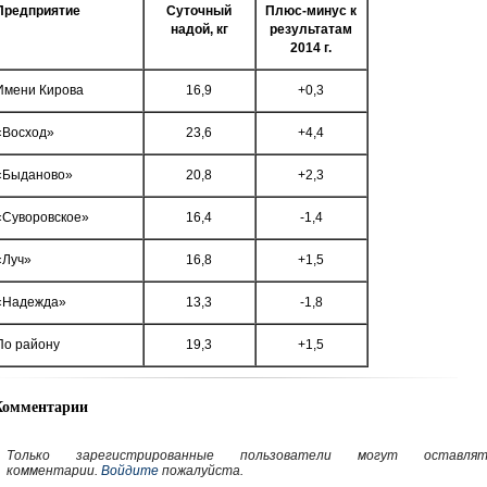
Предприятие
Суточный
Плюс-минус к
надой, кг
результатам
2014 г.
Имени Кирова
16,9
+0,3
«Восход»
23,6
+4,4
«Быданово»
20,8
+2,3
«Суворовское»
16,4
-1,4
«Луч»
16,8
+1,5
«Надежда»
13,3
-1,8
По району
19,3
+1,5
Комментарии
Только зарегистрированные пользователи могут оставлят
комментарии.
Войдите
пожалуйста.