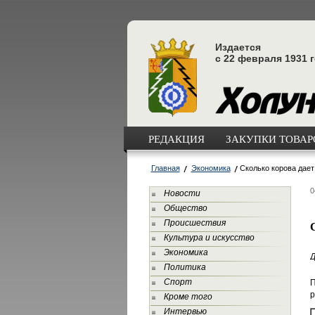
Издается
с 22 февраля 1931 
РЕДАКЦИЯ
ЗАКУПКИ ТОВАРО
Главная
Экономика
Сколько корова дает
0
Новости
Общество
Происшествия
Культура и искусство
Экономика
Д
Политика
Спорт
П
р
Кроме того
Интервью