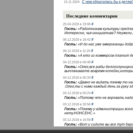
С чем обратились бы к детям
15.11.2024
Последние комментарии
#
25.04.2020 в 19:06
Гость:
«
Работникам культуры предлаг
Интересно, чья инициатива? Неужели
#
06.12.2018 в 18:42
Гость:
«
И до нас уже американцы добра
#
06.12.2018 в 11:25
Гость:
«
А кто из коммерсов платит 
#
04.12.2018 в 00:48
Гость:
«
Олег,все рабы белохолуницко
выплачиваете вовремя копейки,котор
#
04.12.2018 в 00:34
Гость:
«
Давно не видать почему то 
.Олег,ты с ними каждый день за руку зд
#
04.12.2018 в 00:24
Гость:
«
Потому что не воровать надо 
#
03.12.2018 в 20:56
Гость:
«
Почему у администрации всегд
нету.НОНСЕНС.
»
#
03.12.2018 в 16:59
Гость:
«
Вот и сидите вы все тут бара