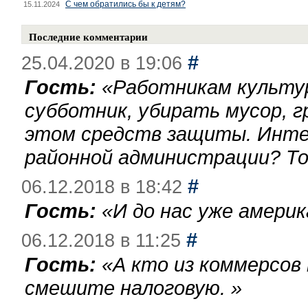
С чем обратились бы к детям?
15.11.2024
Последние комментарии
#
25.04.2020 в 19:06
Гость:
«
Работникам культу
субботник, убирать мусор, г
этом средств защиты. Инте
районной администрации? То
#
06.12.2018 в 18:42
Гость:
«
И до нас уже америк
#
06.12.2018 в 11:25
Гость:
«
А кто из коммерсов
смешите налоговую.
»