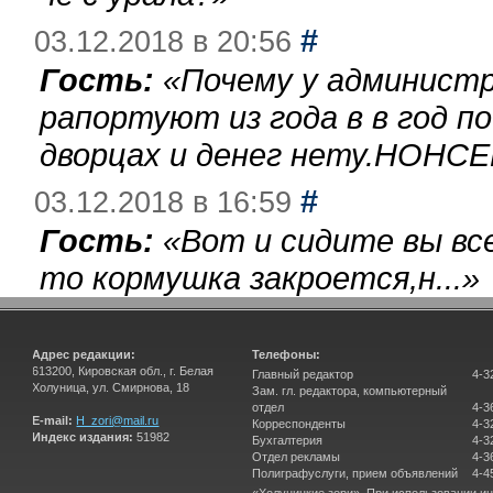
#
03.12.2018 в 20:56
Гость:
«
Почему у администр
рапортуют из года в в год п
дворцах и денег нету.НОНСЕ
#
03.12.2018 в 16:59
Гость:
«
Вот и сидите вы вс
то кормушка закроется,н...
»
Адрес редакции:
Телефоны:
613200, Кировская обл., г. Белая
Главный редактор
4-3
Холуница, ул. Смирнова, 18
Зам. гл. редактора, компьютерный
отдел
4-3
E-mail:
H_zori@mail.ru
Корреспонденты
4-3
Индекс издания:
51982
Бухгалтерия
4-3
Отдел рекламы
4-3
Полиграфуслуги, прием объявлений
4-4