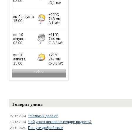
Говорит улица
"Желаю и делаю!"
27.12.2024
Чей успех оставил в сердце радость?
13.12.2024
По пути доброй воли
29.11.2024