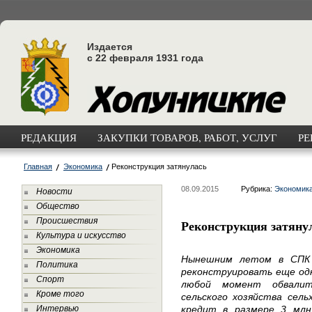
Издается
с 22 февраля 1931 года
РЕДАКЦИЯ
ЗАКУПКИ ТОВАРОВ, РАБОТ, УСЛУГ
РЕ
Главная
Экономика
Реконструкция затянулась
08.09.2015
Рубрика:
Экономик
Новости
Общество
Происшествия
Реконструкция затяну
Культура и искусство
Экономика
Нынешним летом в СПК 
Политика
реконструировать еще одн
Спорт
любой момент обвалит
Кроме того
сельского хозяйства сел
Интервью
кредит в размере 3 млн