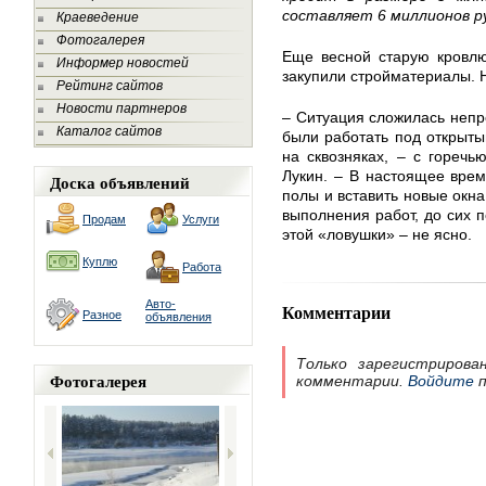
составляет 6 миллионов ру
Краеведение
Фотогалерея
Еще весной старую кровлю
Информер новостей
закупили стройматериалы. Н
Рейтинг сайтов
Новости партнеров
– Ситуация сложилась непр
Каталог сайтов
были работать под открыты
на сквозняках, – с горечь
Лукин. – В настоящее вре
Доска объявлений
полы и вставить новые окна
выполнения работ, до сих п
Продам
Услуги
этой «ловушки» – не ясно.
Куплю
Работа
Авто-
Комментарии
Разное
объявления
Только зарегистрирова
Фотогалерея
комментарии.
Войдите
п