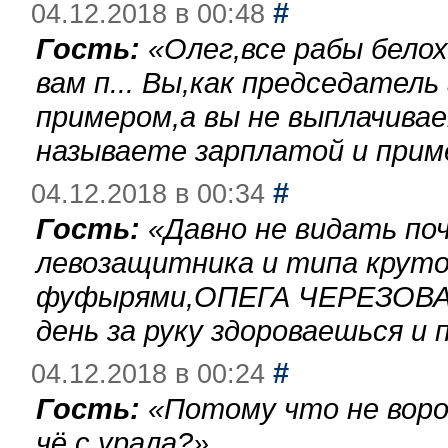
#
04.12.2018 в 00:48
Гость:
«
Олег,все рабы бело
вам п... Вы,как председател
примером,а вы не выплачива
называете зарплатой и при
#
04.12.2018 в 00:34
Гость:
«
Давно не видать по
левозащитника и типа круто
фуфырями,ОПЕГА ЧЕРЕЗОВА-
день за руку здороваешься и п
#
04.12.2018 в 00:24
Гость:
«
Потому что не воро
чё с урала?
»