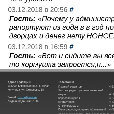
#
03.12.2018 в 20:56
Гость:
«
Почему у администр
рапортуют из года в в год п
дворцах и денег нету.НОНСЕ
#
03.12.2018 в 16:59
Гость:
«
Вот и сидите вы вс
то кормушка закроется,н...
»
Адрес редакции:
Телефоны:
613200, Кировская обл., г. Белая
Главный редактор
4-3
Холуница, ул. Смирнова, 18
Зам. гл. редактора, компьютерный
отдел
4-3
E-mail:
H_zori@mail.ru
Корреспонденты
4-3
Индекс издания:
51982
Бухгалтерия
4-3
Отдел рекламы
4-3
Полиграфуслуги, прием объявлений
4-4