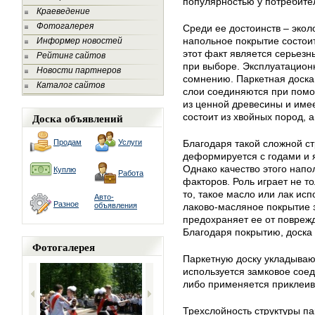
популярностью у потребите
Краеведение
Фотогалерея
Среди ее достоинств – эколо
напольное покрытие состоит
Информер новостей
этот факт является серьезн
Рейтинг сайтов
при выборе. Эксплуатацион
Новости партнеров
сомнению. Паркетная доска
Каталог сайтов
слои соединяются при помо
из ценной древесины и имее
Доска объявлений
состоит из хвойных пород, 
Продам
Услуги
Благодаря такой сложной ст
деформируется с годами и 
Однако качество этого нап
Куплю
Работа
факторов. Роль играет не то
то, такое масло или лак ис
Авто-
Разное
объявления
лаково-масляное покрытие 
предохраняет ее от поврежд
Благодаря покрытию, доска 
Фотогалерея
Паркетную доску укладываю
используется замковое со
либо применяется приклеив
Трехслойность структуры п