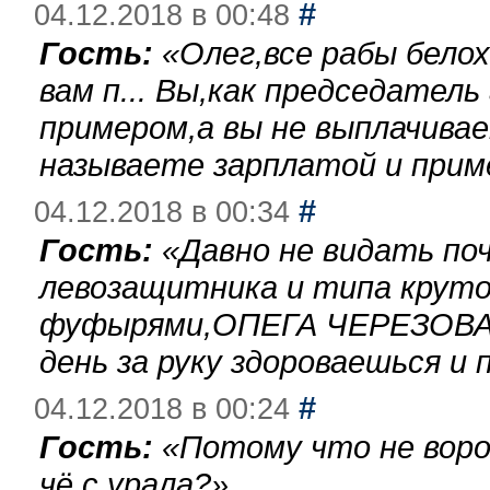
#
04.12.2018 в 00:48
Гость:
«
Олег,все рабы бело
вам п... Вы,как председател
примером,а вы не выплачива
называете зарплатой и при
#
04.12.2018 в 00:34
Гость:
«
Давно не видать по
левозащитника и типа круто
фуфырями,ОПЕГА ЧЕРЕЗОВА-
день за руку здороваешься и п
#
04.12.2018 в 00:24
Гость:
«
Потому что не воро
чё с урала?
»