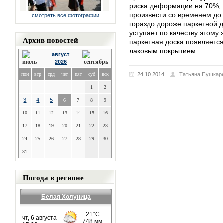
риска деформации на 70%, 
произвести со временем до 
смотреть все фотографии
гораздо дороже паркетной д
уступает по качеству этому
Архив новостей
паркетная доска появляется
лаковым покрытием.
август
2026
пон
втр
срд
чет
пят
суб
вск
24.10.2014
Татьяна Пушкар
1
2
3
4
5
6
7
8
9
10
11
12
13
14
15
16
17
18
19
20
21
22
23
24
25
26
27
28
29
30
31
Погода в регионе
Белая Холуница