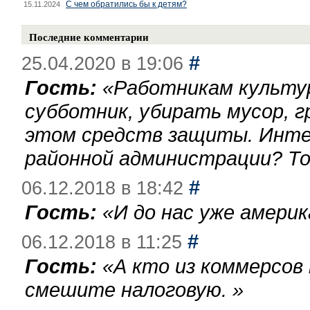
С чем обратились бы к детям?
15.11.2024
Последние комментарии
#
25.04.2020 в 19:06
Гость:
«
Работникам культу
субботник, убирать мусор, г
этом средств защиты. Инте
районной администрации? То
#
06.12.2018 в 18:42
Гость:
«
И до нас уже америк
#
06.12.2018 в 11:25
Гость:
«
А кто из коммерсов
смешите налоговую.
»