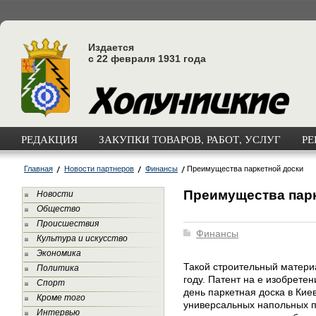
Издается
с 22 февраля 1931 года
РЕДАКЦИЯ
ЗАКУПКИ ТОВАРОВ, РАБОТ, УСЛУГ
РЕ
Главная
Новости партнеров
Финансы
Преимущества паркетной доски
Преимущества пар
Новости
Общество
Происшествия
Финансы
Культура и искусство
Экономика
Такой строительный материа
Политика
году. Патент на е изобрете
Спорт
день паркетная доска в Кие
Кроме того
универсальных напольных п
Интервью