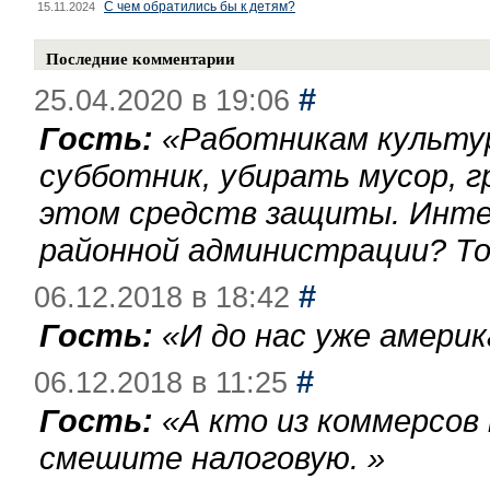
С чем обратились бы к детям?
15.11.2024
Последние комментарии
#
25.04.2020 в 19:06
Гость:
«
Работникам культу
субботник, убирать мусор, г
этом средств защиты. Инте
районной администрации? То
#
06.12.2018 в 18:42
Гость:
«
И до нас уже америк
#
06.12.2018 в 11:25
Гость:
«
А кто из коммерсов
смешите налоговую.
»