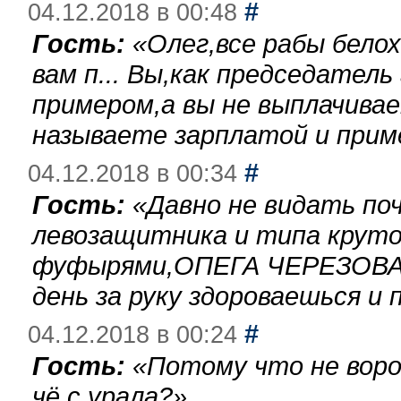
#
04.12.2018 в 00:48
Гость:
«
Олег,все рабы бело
вам п... Вы,как председател
примером,а вы не выплачива
называете зарплатой и при
#
04.12.2018 в 00:34
Гость:
«
Давно не видать по
левозащитника и типа круто
фуфырями,ОПЕГА ЧЕРЕЗОВА-
день за руку здороваешься и п
#
04.12.2018 в 00:24
Гость:
«
Потому что не воро
чё с урала?
»