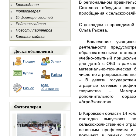
В региональном правитель
Краеведение
Соколова обсудили вопр
Фотогалерея
приобщения к сельскохозяй
Информер новостей
Рейтинг сайтов
С докладом о проводимой 
Ольга Рысева.
Новости партнеров
Каталог сайтов
– Вовлечение учащихс
деятельности предусмот
Доска объявлений
образовательными стандар
учебно-опытный пришкольн
Продам
Услуги
для детей с ОВЗ в рамках
материально-техническая 
Куплю
числе по агропромышленно
Работа
– В девяти государстве
аграрные сетевые профил
Авто-
Разное
объявления
творчества – Мемор
дополнительного обр
«АгроЭкология».
Фотогалерея
В Кировской области 14 ко
ежегодно выпускают п
сельскохозяйственной отрас
основным профессиям и с
получают в рамках про