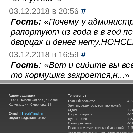
#
03.12.2018 в 20:56
Гость:
«
Почему у администр
рапортуют из года в в год п
дворцах и денег нету.НОНСЕ
#
03.12.2018 в 16:59
Гость:
«
Вот и сидите вы вс
то кормушка закроется,н...
»
Адрес редакции:
Телефоны:
613200, Кировская обл., г. Белая
Главный редактор
4-3
Холуница, ул. Смирнова, 18
Зам. гл. редактора, компьютерный
отдел
4-3
E-mail:
H_zori@mail.ru
Корреспонденты
4-3
Индекс издания:
51982
Бухгалтерия
4-3
Отдел рекламы
4-3
Полиграфуслуги, прием объявлений
4-4