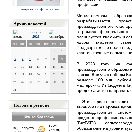
профессии.
смотреть все фотографии
Министерством образ
разрабатывается прое
Архив новостей
производственного кластер
в рамках федерального 
август
планируется включить шест
2026
ядром кластера станет
пон
втр
срд
чет
пят
суб
вск
Предварительно проект под
1
2
кластер крупные сельхозпр
3
4
5
6
7
8
9
В 2023 году на феде
10
11
12
13
14
15
16
производственно-образов
заявка. В случае победы Вя
17
18
19
20
21
22
23
размере 100 млн. рублей 
24
25
26
27
28
29
30
мастерских. Из бюджета Ки
31
предполагается направить е
– Этот проект позволит 
Погода в регионе
техникумах на уровне вузов
производственная систе
Белая Холуница
среднего профессионально
(ВятГАТУ) и сельхозпредп
образование на уровне вузо