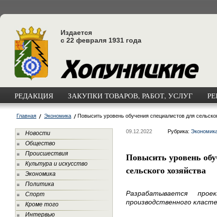
Издается
с 22 февраля 1931 года
РЕДАКЦИЯ
ЗАКУПКИ ТОВАРОВ, РАБОТ, УСЛУГ
РЕ
Главная
Экономика
Повысить уровень обучения специалистов для сельско
09.12.2022
Рубрика:
Экономик
Новости
Общество
Происшествия
Повысить уровень обу
Культура и искусство
сельского хозяйства
Экономика
Политика
Разрабатывается прое
Спорт
производственного класте
Кроме того
Интервью