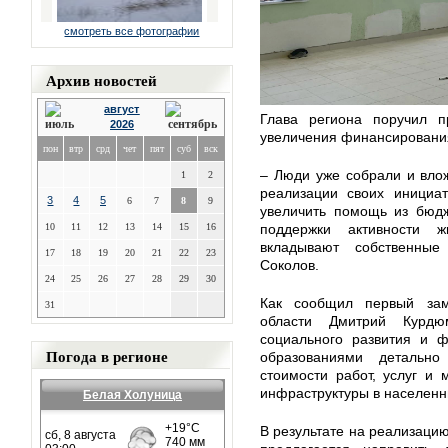
смотреть все фотографии
Архив новостей
август
Глава региона поручил пр
2026
увеличения финансирован
пон
втр
срд
чет
пят
суб
вск
– Люди уже собрали и вло
1
2
реализации своих инициат
3
4
5
6
7
8
9
увеличить помощь из бюдж
10
11
12
13
14
15
16
поддержки активности ж
вкладывают собственные
17
18
19
20
21
22
23
Соколов.
24
25
26
27
28
29
30
Как сообщил первый заме
31
области Дмитрий Курдю
социального развития и 
Погода в регионе
образованиями детальн
стоимости работ, услуг и
инфраструктуры в населенн
Белая Холуница
В результате на реализаци