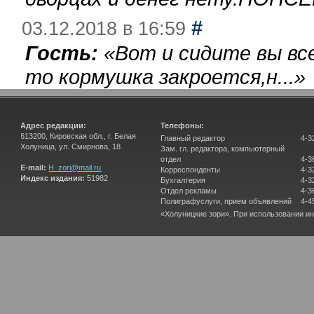
#
03.12.2018 в 16:59
Гость:
«
Вот и сидите вы вс
то кормушка закроется,н...
»
Адрес редакции:
Телефоны:
613200, Кировская обл., г. Белая
Главный редактор
4-3
Холуница, ул. Смирнова, 18
Зам. гл. редактора, компьютерный
отдел
4-3
E-mail:
H_zori@mail.ru
Корреспонденты
4-3
Индекс издания:
51982
Бухгалтерия
4-3
Отдел рекламы
4-3
Полиграфуслуги, прием объявлений
4-4
«Холуницкие зори». При использовании и