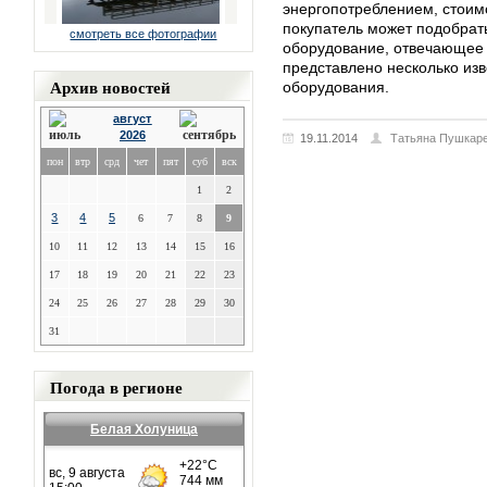
энергопотреблением, стоимо
покупатель может подобрат
смотреть все фотографии
оборудование, отвечающее 
представлено несколько из
Архив новостей
оборудования.
август
2026
19.11.2014
Татьяна Пушкар
пон
втр
срд
чет
пят
суб
вск
1
2
3
4
5
6
7
8
9
10
11
12
13
14
15
16
17
18
19
20
21
22
23
24
25
26
27
28
29
30
31
Погода в регионе
Белая Холуница