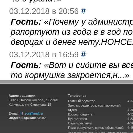
#
03.12.2018 в 20:56
Гость:
«
Почему у администр
рапортуют из года в в год п
дворцах и денег нету.НОНСЕ
#
03.12.2018 в 16:59
Гость:
«
Вот и сидите вы вс
то кормушка закроется,н...
»
Адрес редакции:
Телефоны:
613200, Кировская обл., г. Белая
Главный редактор
4-3
Холуница, ул. Смирнова, 18
Зам. гл. редактора, компьютерный
отдел
4-3
E-mail:
H_zori@mail.ru
Корреспонденты
4-3
Индекс издания:
51982
Бухгалтерия
4-3
Отдел рекламы
4-3
Полиграфуслуги, прием объявлений
4-4