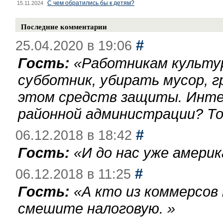
С чем обратились бы к детям?
15.11.2024
Последние комментарии
#
25.04.2020 в 19:06
Гость:
«
Работникам культу
субботник, убирать мусор, г
этом средств защиты. Инте
районной администрации? То
#
06.12.2018 в 18:42
Гость:
«
И до нас уже америк
#
06.12.2018 в 11:25
Гость:
«
А кто из коммерсов
смешите налоговую.
»