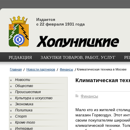
Издается
с 22 февраля 1931 года
РЕДАКЦИЯ
ЗАКУПКИ ТОВАРОВ, РАБОТ, УСЛУГ
РЕ
Главная
Новости партнеров
Финансы
Климатическая техника в Москве
Климатическая тех
Новости
Общество
Происшествия
Финансы
Культура и искусство
Экономика
Мало кто из жителей столи
Политика
магазин Горвоздух. Этот ин
Спорт
своим покупателям широкий
Кроме того
климатической техники. Тол
Интервью