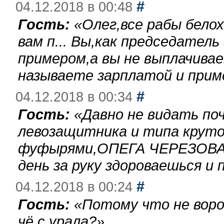
#
04.12.2018 в 00:48
Гость:
«
Олег,все рабы бело
вам п... Вы,как председател
примером,а вы не выплачива
называете зарплатой и при
#
04.12.2018 в 00:34
Гость:
«
Давно не видать по
левозащитника и типа круто
фуфырями,ОПЕГА ЧЕРЕЗОВА-
день за руку здороваешься и п
#
04.12.2018 в 00:24
Гость:
«
Потому что не воро
чё с урала?
»