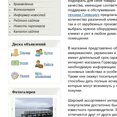
подобрать для себя товары 
Краеведение
качества, имеющие соответ
Фотогалерея
поддержки и обслуживания
техники Горвоздух
предлага
Информер новостей
количество различной клима
Рейтинг сайтов
так и от зарубежных произв
Новости партнеров
выбрать нужное оборудован
Каталог сайтов
климат и уют в любом доме
помещении.
Доска объявлений
В магазине представлено об
американских, украинских и
Продам
Услуги
имеет длительный срок гар
интернет магазина Горвозду
Куплю
Работа
необходимую информацию о 
основных свойствах и особе
Авто-
Разное
Также они окажут посильну
объявления
способны дать полные исче
которые могут возникнуть у
покупки.
Фотогалерея
Широкий ассортимент интер
покупателям достаточно бы
известного производителя.
отличается друг от друга у