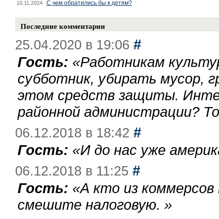
С чем обратились бы к детям?
15.11.2024
Последние комментарии
#
25.04.2020 в 19:06
Гость:
«
Работникам культу
субботник, убирать мусор, г
этом средств защиты. Инте
районной администрации? То
#
06.12.2018 в 18:42
Гость:
«
И до нас уже америк
#
06.12.2018 в 11:25
Гость:
«
А кто из коммерсов
смешите налоговую.
»