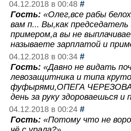
#
04.12.2018 в 00:48
Гость:
«
Олег,все рабы бело
вам п... Вы,как председател
примером,а вы не выплачива
называете зарплатой и при
#
04.12.2018 в 00:34
Гость:
«
Давно не видать по
левозащитника и типа круто
фуфырями,ОПЕГА ЧЕРЕЗОВА-
день за руку здороваешься и п
#
04.12.2018 в 00:24
Гость:
«
Потому что не воро
чё с урала?
»