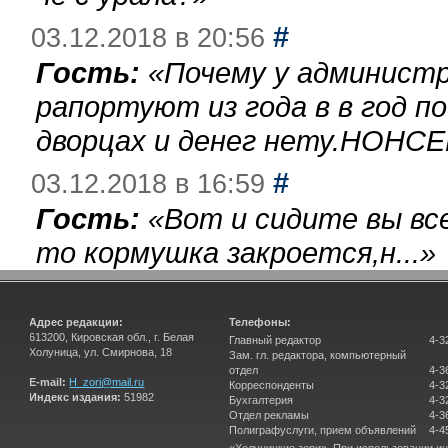
#
03.12.2018 в 20:56
Гость:
«
Почему у администр
рапортуют из года в в год п
дворцах и денег нету.НОНСЕ
#
03.12.2018 в 16:59
Гость:
«
Вот и сидите вы вс
то кормушка закроется,н...
»
Адрес редакции:
Телефоны:
613200, Кировская обл., г. Белая
Главный редактор
4-3
Холуница, ул. Смирнова, 18
Зам. гл. редактора, компьютерный
отдел
4-3
E-mail:
H_zori@mail.ru
Корреспонденты
4-3
Индекс издания:
51982
Бухгалтерия
4-3
Отдел рекламы
4-3
Полиграфуслуги, прием объявлений
4-4