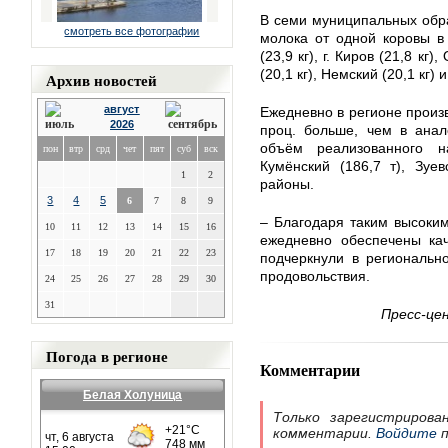
В семи муниципальных обра
смотреть все фотографии
молока от одной коровы в с
(23,9 кг), г. Киров (21,8 к
(20,1 кг), Немский (20,1 кг)
Архив новостей
август
Ежедневно в регионе произв
2026
проц. больше, чем в анал
объём реализованного н
пон
втр
срд
чет
пят
суб
вск
Кумёнский (186,7 т), Зуев
1
2
районы.
3
4
5
6
7
8
9
– Благодаря таким высоким
10
11
12
13
14
15
16
ежедневно обеспечены ка
17
18
19
20
21
22
23
подчеркнули в региональн
продовольствия.
24
25
26
27
28
29
30
31
Пресс-це
Погода в регионе
Комментарии
Белая Холуница
Только зарегистрирова
комментарии.
Войдите
п