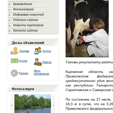
Краеведение
Фотогалерея
Информер новостей
Рейтинг сайтов
Новости партнеров
Каталог сайтов
Доска объявлений
Продам
Услуги
Куплю
Таковы результаты рейтин
Работа
Авто-
Кировская область з
Разное
объявления
Приволжском федер
среднесуточного удоя мол
как республики Татарст
Фотогалерея
Саратовская и Самарская о
По состоянию на 27 июля, 
18,3 кг в сутки, что на 3,
Приволжского федерального 