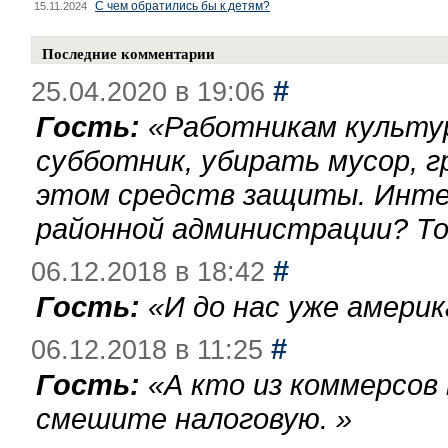
С чем обратились бы к детям?
15.11.2024
Последние комментарии
#
25.04.2020 в 19:06
Гость:
«
Работникам культу
субботник, убирать мусор, г
этом средств защиты. Инте
районной администрации? То
#
06.12.2018 в 18:42
Гость:
«
И до нас уже америк
#
06.12.2018 в 11:25
Гость:
«
А кто из коммерсов
смешите налоговую.
»