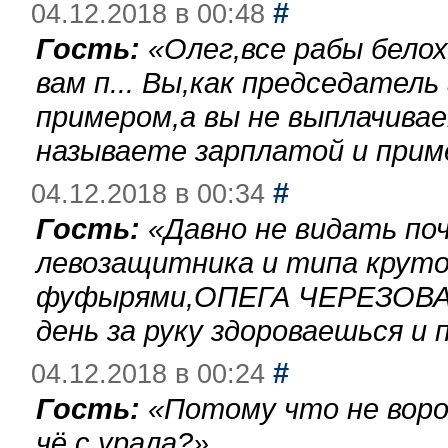
#
04.12.2018 в 00:48
Гость:
«
Олег,все рабы бело
вам п... Вы,как председател
примером,а вы не выплачива
называете зарплатой и при
#
04.12.2018 в 00:34
Гость:
«
Давно не видать по
левозащитника и типа круто
фуфырями,ОПЕГА ЧЕРЕЗОВА-
день за руку здороваешься и п
#
04.12.2018 в 00:24
Гость:
«
Потому что не воро
чё с урала?
»