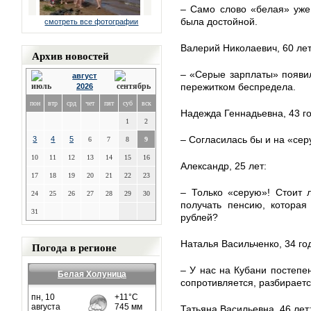
– Само слово «белая» уже 
была достойной.
смотреть все фотографии
Валерий Николаевич, 60 лет
Архив новостей
– «Серые зарплаты» появили
август
пережитком беспредела.
2026
пон
втр
срд
чет
пят
суб
вск
Надежда Геннадьевна, 43 г
1
2
– Согласилась бы и на «серу
3
4
5
6
7
8
9
10
11
12
13
14
15
16
Александр, 25 лет:
17
18
19
20
21
22
23
– Только «серую»! Стоит 
24
25
26
27
28
29
30
получать пенсию, которая
31
рублей?
Наталья Васильченко, 34 го
Погода в регионе
– У нас на Кубани постепен
Белая Холуница
сопротивляется, разбираетс
Татьяна Васильевна, 46 лет