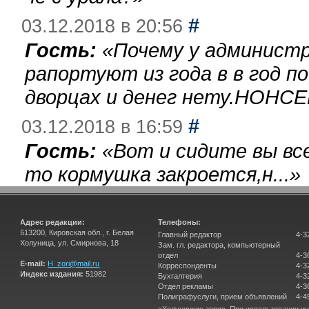
#
03.12.2018 в 20:56
Гость:
«
Почему у администр
рапортуют из года в в год п
дворцах и денег нету.НОНСЕ
#
03.12.2018 в 16:59
Гость:
«
Вот и сидите вы вс
то кормушка закроется,н...
»
Адрес редакции:
Телефоны:
613200, Кировская обл., г. Белая
Главный редактор
4-3
Холуница, ул. Смирнова, 18
Зам. гл. редактора, компьютерный
отдел
4-3
E-mail:
H_zori@mail.ru
Корреспонденты
4-3
Индекс издания:
51982
Бухгалтерия
4-3
Отдел рекламы
4-3
Полиграфуслуги, прием объявлений
4-4