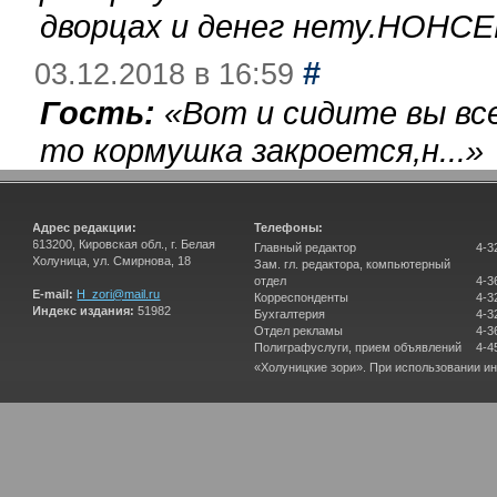
дворцах и денег нету.НОНСЕ
#
03.12.2018 в 16:59
Гость:
«
Вот и сидите вы вс
то кормушка закроется,н...
»
Адрес редакции:
Телефоны:
613200, Кировская обл., г. Белая
Главный редактор
4-3
Холуница, ул. Смирнова, 18
Зам. гл. редактора, компьютерный
отдел
4-3
E-mail:
H_zori@mail.ru
Корреспонденты
4-3
Индекс издания:
51982
Бухгалтерия
4-3
Отдел рекламы
4-3
Полиграфуслуги, прием объявлений
4-4
«Холуницкие зори». При использовании и