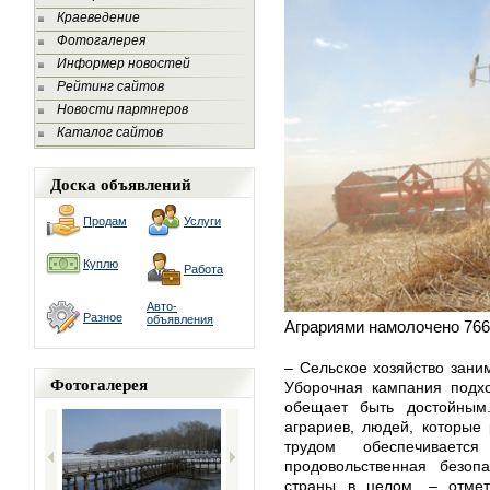
Краеведение
Фотогалерея
Информер новостей
Рейтинг сайтов
Новости партнеров
Каталог сайтов
Доска объявлений
Продам
Услуги
Куплю
Работа
Авто-
Разное
объявления
Аграриями намолочено
766
– Сельское хозяйство зани
Фотогалерея
Уборочная кампания подхо
обещает быть достойным.
аграриев, людей, которые 
трудом обеспечиваетс
продовольственная безопа
страны в целом, – отмет