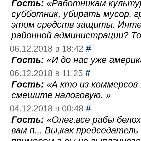
Гость:
«
Работникам культу
субботник, убирать мусор, г
этом средств защиты. Инте
районной администрации? То
#
06.12.2018 в 18:42
Гость:
«
И до нас уже америк
#
06.12.2018 в 11:25
Гость:
«
А кто из коммерсов
смешите налоговую.
»
#
04.12.2018 в 00:48
Гость:
«
Олег,все рабы бело
вам п... Вы,как председател
примером,а вы не выплачива