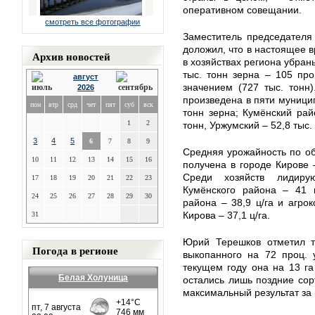
оперативном совещании.
смотреть все фотографии
Заместитель председателя
доложил, что в настоящее 
Архив новостей
в хозяйствах региона убран
тыс. тонн зерна – 105 пр
август
значением (727 тыс. тонн
2026
произведена в пяти муницип
пон
втр
срд
чет
пят
суб
вск
тонн зерна; Кумёнский райо
1
2
тонн, Уржумский – 52,8 тыс.
3
4
5
6
7
8
9
Средняя урожайность по об
10
11
12
13
14
15
16
получена в городе Кирове –
Среди хозяйств лидиру
17
18
19
20
21
22
23
Кумёнского района – 41 
24
25
26
27
28
29
30
района – 38,9 ц/га и агро
Кирова – 37,1 ц/га.
31
Юрий Терешков отметил т
Погода в регионе
выкопанного на 72 проц. 
текущем году она на 13 г
Белая Холуница
остались лишь поздние сорт
максимальный результат за 