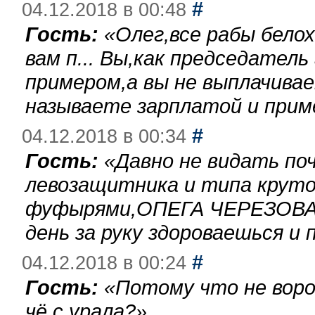
#
04.12.2018 в 00:48
Гость:
«
Олег,все рабы бело
вам п... Вы,как председател
примером,а вы не выплачива
называете зарплатой и при
#
04.12.2018 в 00:34
Гость:
«
Давно не видать по
левозащитника и типа круто
фуфырями,ОПЕГА ЧЕРЕЗОВА-
день за руку здороваешься и п
#
04.12.2018 в 00:24
Гость:
«
Потому что не воро
чё с урала?
»