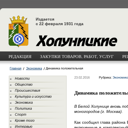
Издается
с 22 февраля 1931 года
РЕДАКЦИЯ
ЗАКУПКИ ТОВАРОВ, РАБОТ, УСЛУГ
РЕ
Главная
Экономика
Динамика положительная
23.02.2016
Рубрика:
Экономик
Новости
Общество
Происшествия
Динамика положитель
Культура и искусство
Экономика
В Белой Холунице вновь п
Политика
моногородов (г. Москва).
Спорт
Кроме того
Как сообщил глава района В
Интервью
включенные в комплексный