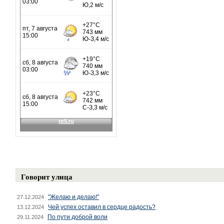
Говорит улица
"Желаю и делаю!"
27.12.2024
Чей успех оставил в сердце радость?
13.12.2024
По пути доброй воли
29.11.2024