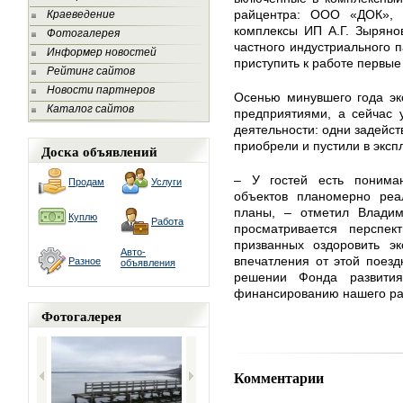
райцентра: ООО «ДОК», 
Краеведение
комплексы ИП А.Г. Зыряно
Фотогалерея
частного индустриального п
Информер новостей
приступить к работе первые
Рейтинг сайтов
Новости партнеров
Осенью минувшего года эк
Каталог сайтов
предприятиями, а сейчас 
деятельности: одни задейс
приобрели и пустили в экс
Доска объявлений
– У гостей есть понима
Продам
Услуги
объектов планомерно реа
планы, – отметил Влади
Куплю
Работа
просматривается перспект
призванных оздоровить эк
Авто-
впечатления от этой поез
Разное
объявления
решении Фонда развития
финансированию нашего ра
Фотогалерея
Комментарии