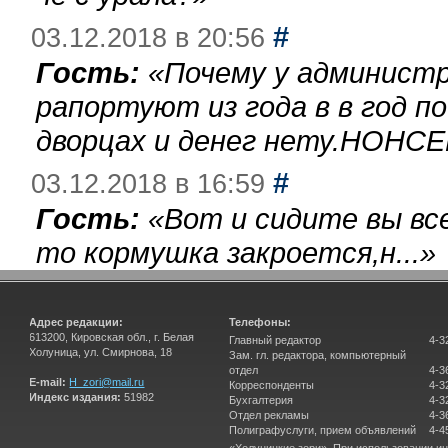
#
03.12.2018 в 20:56
Гость:
«
Почему у администр
рапортуют из года в в год п
дворцах и денег нету.НОНСЕ
#
03.12.2018 в 16:59
Гость:
«
Вот и сидите вы вс
то кормушка закроется,н...
»
Адрес редакции:
Телефоны:
613200, Кировская обл., г. Белая
Главный редактор
4-3
Холуница, ул. Смирнова, 18
Зам. гл. редактора, компьютерный
отдел
4-3
E-mail:
H_zori@mail.ru
Корреспонденты
4-3
Индекс издания:
51982
Бухгалтерия
4-3
Отдел рекламы
4-3
Полиграфуслуги, прием объявлений
4-4