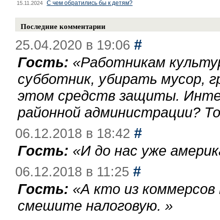
С чем обратились бы к детям?
15.11.2024
Последние комментарии
#
25.04.2020 в 19:06
Гость:
«
Работникам культу
субботник, убирать мусор, г
этом средств защиты. Инте
районной администрации? То
#
06.12.2018 в 18:42
Гость:
«
И до нас уже америк
#
06.12.2018 в 11:25
Гость:
«
А кто из коммерсов
смешите налоговую.
»