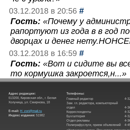
#
03.12.2018 в 20:56
Гость:
«
Почему у администр
рапортуют из года в в год п
дворцах и денег нету.НОНСЕ
#
03.12.2018 в 16:59
Гость:
«
Вот и сидите вы вс
то кормушка закроется,н...
»
Адрес редакции:
Телефоны:
613200, Кировская обл., г. Белая
Главный редактор
4-3
Холуница, ул. Смирнова, 18
Зам. гл. редактора, компьютерный
отдел
4-3
E-mail:
H_zori@mail.ru
Корреспонденты
4-3
Индекс издания:
51982
Бухгалтерия
4-3
Отдел рекламы
4-3
Полиграфуслуги, прием объявлений
4-4