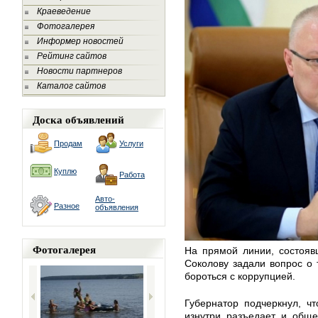
Краеведение
Фотогалерея
Информер новостей
Рейтинг сайтов
Новости партнеров
Каталог сайтов
Доска объявлений
Продам
Услуги
Куплю
Работа
Авто-
Разное
объявления
Фотогалерея
На прямой линии, состояв
Соколову задали вопрос о 
бороться с коррупцией.
Губернатор подчеркнул, чт
изнутри разъедает и обще