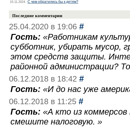
С чем обратились бы к детям?
15.11.2024
Последние комментарии
#
25.04.2020 в 19:06
Гость:
«
Работникам культу
субботник, убирать мусор, г
этом средств защиты. Инте
районной администрации? То
#
06.12.2018 в 18:42
Гость:
«
И до нас уже америк
#
06.12.2018 в 11:25
Гость:
«
А кто из коммерсов
смешите налоговую.
»