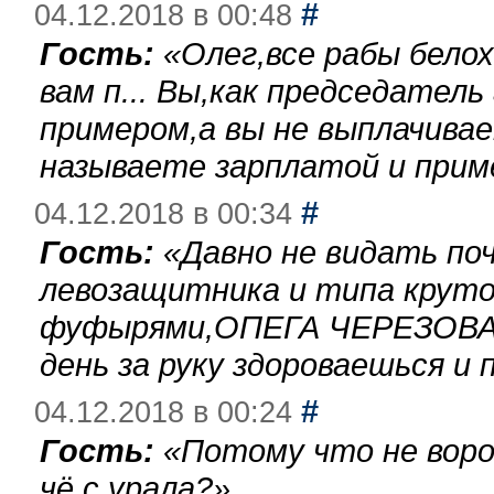
#
04.12.2018 в 00:48
Гость:
«
Олег,все рабы бело
вам п... Вы,как председател
примером,а вы не выплачива
называете зарплатой и при
#
04.12.2018 в 00:34
Гость:
«
Давно не видать по
левозащитника и типа круто
фуфырями,ОПЕГА ЧЕРЕЗОВА-
день за руку здороваешься и п
#
04.12.2018 в 00:24
Гость:
«
Потому что не воро
чё с урала?
»