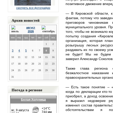
позитивное движение впере
смотреть все фотографии
— В Кировской области, к
фактам, потому что заведе
Архив новостей
приговоров чиновникам
муниципального уровня. Пр
август
того, чтобы не возникало к
2026
попытку создания «Кировле
пон
втр
срд
чет
пят
суб
вск
организация, которая пла
1
2
розыгрышу лесных ресурсо
раздавать их по своему усм
3
4
5
6
7
8
9
не будет! Мы не будем 
10
11
12
13
14
15
16
заверил Александр Соколов
17
18
19
20
21
22
23
Также глава региона о
24
25
26
27
28
29
30
безжалостное наказание
31
правоохранительных органо
— Есть такое понятие – «
Погода в регионе
когда по декларации кто-то
приобрел, а доход освоени
Белая Холуница
я выразил недоверие ря
изменил состав правительс
обстоятельствам я 