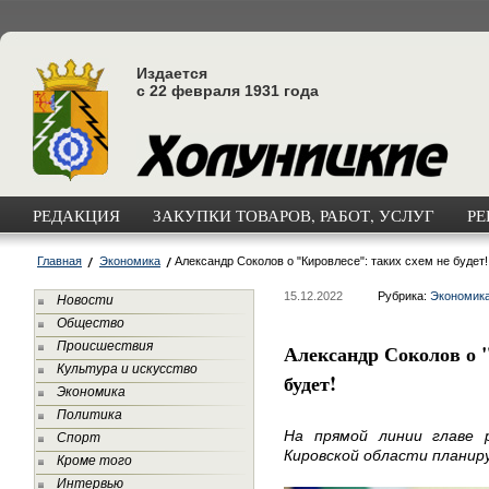
Издается
с 22 февраля 1931 года
РЕДАКЦИЯ
ЗАКУПКИ ТОВАРОВ, РАБОТ, УСЛУГ
РЕ
Главная
Экономика
Александр Соколов о "Кировлесе": таких схем не будет!
15.12.2022
Рубрика:
Экономик
Новости
Общество
Происшествия
Александр Соколов о "
Культура и искусство
будет!
Экономика
Политика
На прямой линии главе 
Спорт
Кировской области планир
Кроме того
Интервью