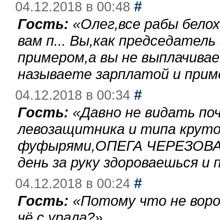
#
04.12.2018 в 00:48
Гость:
«
Олег,все рабы бело
вам п... Вы,как председател
примером,а вы не выплачива
называете зарплатой и при
#
04.12.2018 в 00:34
Гость:
«
Давно не видать по
левозащитника и типа круто
фуфырями,ОПЕГА ЧЕРЕЗОВА-
день за руку здороваешься и п
#
04.12.2018 в 00:24
Гость:
«
Потому что не воро
чё с урала?
»