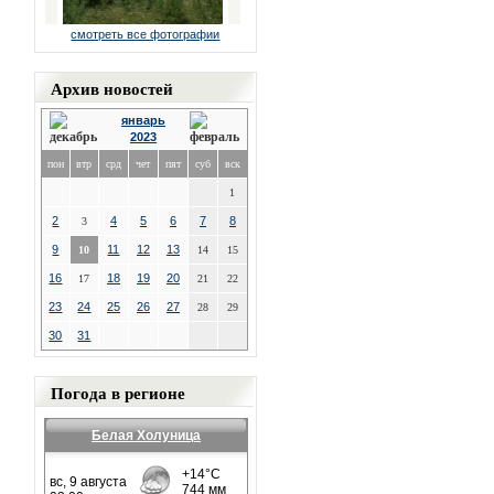
смотреть все фотографии
Архив новостей
январь
2023
пон
втр
срд
чет
пят
суб
вск
1
2
4
5
6
7
8
3
9
11
12
13
10
14
15
16
18
19
20
17
21
22
23
24
25
26
27
28
29
30
31
Погода в регионе
Белая Холуница