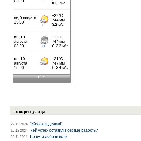
Говорит улица
"Желаю и делаю!"
27.12.2024
Чей успех оставил в сердце радость?
13.12.2024
По пути доброй воли
29.11.2024