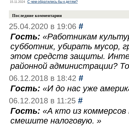
С чем обратились бы к детям?
15.11.2024
Последние комментарии
#
25.04.2020 в 19:06
Гость:
«
Работникам культу
субботник, убирать мусор, г
этом средств защиты. Инте
районной администрации? То
#
06.12.2018 в 18:42
Гость:
«
И до нас уже америк
#
06.12.2018 в 11:25
Гость:
«
А кто из коммерсов
смешите налоговую.
»