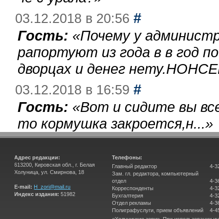
#
03.12.2018 в 20:56
Гость:
«
Почему у администр
рапортуют из года в в год п
дворцах и денег нету.НОНСЕ
#
03.12.2018 в 16:59
Гость:
«
Вот и сидите вы вс
то кормушка закроется,н...
»
Адрес редакции:
Телефоны:
613200, Кировская обл., г. Белая
Главный редактор
4-3
Холуница, ул. Смирнова, 18
Зам. гл. редактора, компьютерный
отдел
4-3
E-mail:
H_zori@mail.ru
Корреспонденты
4-3
Индекс издания:
51982
Бухгалтерия
4-3
Отдел рекламы
4-3
Полиграфуслуги, прием объявлений
4-4